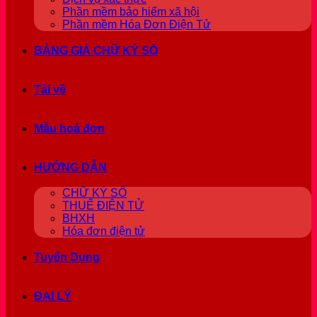
Phần mềm bảo hiểm xã hội
Phần mềm Hóa Đơn Điện Tử
BẢNG GIÁ CHỮ KÝ SỐ
Tải về
Mẫu hoá đơn
HƯỚNG DẪN
CHỮ KÝ SỐ
THUẾ ĐIỆN TỬ
BHXH
Hóa đơn điện tử
Tuyển Dụng
ĐẠI LÝ