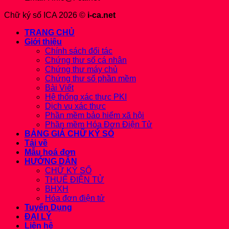
Chữ ký số ICA 2026 ©
i-ca.net
TRANG CHỦ
Giới thiệu
Chính sách đối tác
Chứng thư số cá nhân
Chứng thư máy chủ
Chứng thư số phần mềm
Bài Viết
Hệ thống xác thực PKI
Dịch vụ xác thực
Phần mềm bảo hiểm xã hội
Phần mềm Hóa Đơn Điện Tử
BẢNG GIÁ CHỮ KÝ SỐ
Tải về
Mẫu hoá đơn
HƯỚNG DẪN
CHỮ KÝ SỐ
THUẾ ĐIỆN TỬ
BHXH
Hóa đơn điện tử
Tuyển Dụng
ĐẠI LÝ
Liên hệ