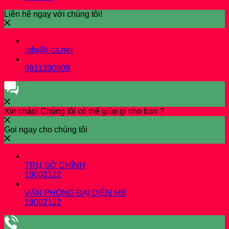
Liên hệ ngay với chúng tôi!
info@i-ca.net
0911330809
Xin chào! Chúng tôi có thể giúp gì cho bạn ?
Gọi ngay cho chúng tôi
TRỤ SỞ CHÍNH
19002122
VĂN PHÒNG ĐẠI DIỆN MB
19002122