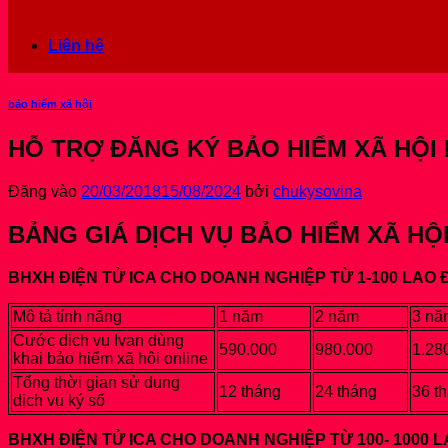
Liên hệ
bảo hiểm xã hội
HỖ TRỢ ĐĂNG KÝ BẢO HIỂM XÃ HỘI
Đăng vào
20/03/2018
15/08/2024
bởi
chukysovina
BẢNG GIÁ DỊCH VỤ BẢO HIỂM XÃ HỘI
BHXH ĐIỆN TỬ ICA CHO DOANH NGHIỆP TỪ 1-100 LAO
Mô tả tính năng
1 năm
2 năm
3 nă
Cước dịch vụ Ivan dùng
590.000
980.000
1.28
khai bảo hiểm xã hội online
Tổng thời gian sử dụng
12 tháng
24 tháng
36 t
dịch vụ ký số
BHXH ĐIỆN TỬ ICA CHO DOANH NGHIỆP TỪ 100- 1000 