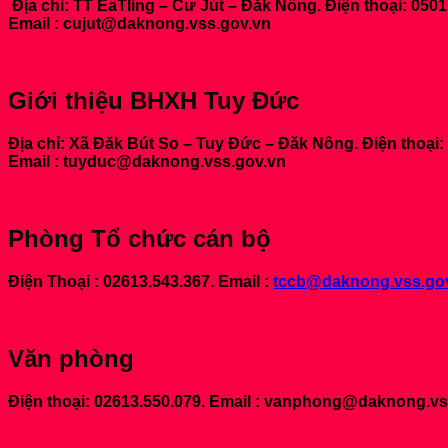
Địa chỉ: TT EaTling – Cư Jút – Đăk Nông. Điện thoại: 050
Email : cujut@daknong.vss.gov.vn
Giới thiệu BHXH Tuy Đức
Địa chỉ: Xã Đăk Bút So – Tuy Đức – Đăk Nông. Điện thoại:
Email : tuyduc@daknong.vss.gov.vn
Phòng Tổ chức cán bộ
Điện Thoại : 02613.543.367. Email :
tccb@daknong.vss.go
Văn phòng
Điện thoại: 02613.550.079. Email : vanphong@daknong.vs