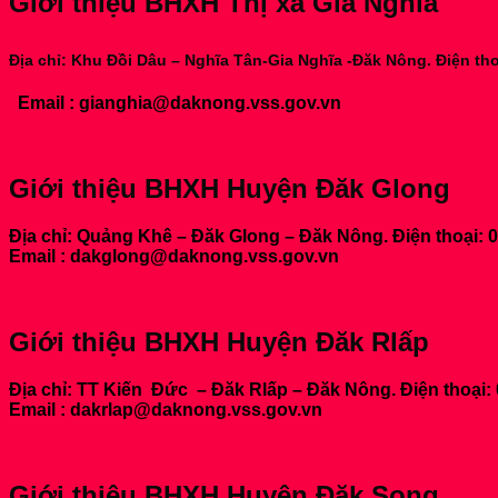
Giới thiệu BHXH Thị xã Gia Nghĩa
Địa chỉ: Khu Đồi Dâu – Nghĩa Tân-Gia Nghĩa -Đăk Nông. Điện tho
Email : gianghia@daknong.vss.gov.vn
Giới thiệu BHXH Huyện Đăk Glong
Địa chỉ: Quảng Khê – Đăk Glong – Đăk Nông. Điện thoại: 
Email : dakglong@daknong.vss.gov.vn
Giới thiệu BHXH Huyện Đăk Rlấp
Địa chỉ: TT Kiến Đức – Đăk Rlấp – Đăk Nông. Điện thoại:
Email : dakrlap@daknong.vss.gov.vn
Giới thiệu BHXH Huyện Đăk Song