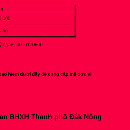
ăm
0.000
háng
g ký ngay 0916120900
bảo hiểm dưới đây để cung cấp mã đơn vị
quan BHXH Thành phố Đắk Nông