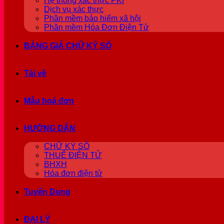
Hệ thống xác thực PKI
Dịch vụ xác thực
Phần mềm bảo hiểm xã hội
Phần mềm Hóa Đơn Điện Tử
BẢNG GIÁ CHỮ KÝ SỐ
Tải về
Mẫu hoá đơn
HƯỚNG DẪN
CHỮ KÝ SỐ
THUẾ ĐIỆN TỬ
BHXH
Hóa đơn điện tử
Tuyển Dụng
ĐẠI LÝ