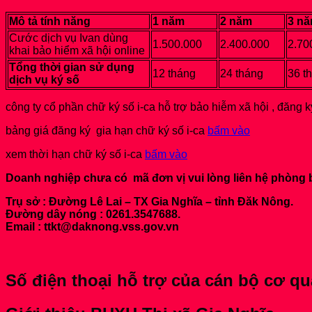
Mô tả tính năng
1 năm
2 năm
3 n
Cước dịch vụ Ivan dùng
1.500.000
2.400.000
2.70
khai bảo hiểm xã hội online
Tổng thời gian sử dụng
12 tháng
24 tháng
36 t
dịch vụ ký số
công ty cổ phần chữ ký số i-ca hỗ trợ bảo hiễm xã hội , đăn
bảng giá đăng ký gia hạn chữ ký số i-ca
bấm vào
xem thời hạn chữ ký số i-ca
bấm vào
Doanh nghiệp chưa có mã đơn vị vui lòng liên hệ phòng 
Trụ sở : Đường Lê Lai – TX Gia Nghĩa – tỉnh Đăk Nông.
Đường dây nóng : 0261.3547688.
Email : ttkt@daknong.vss.gov.vn
Số điện thoại hỗ trợ của cán bộ cơ 