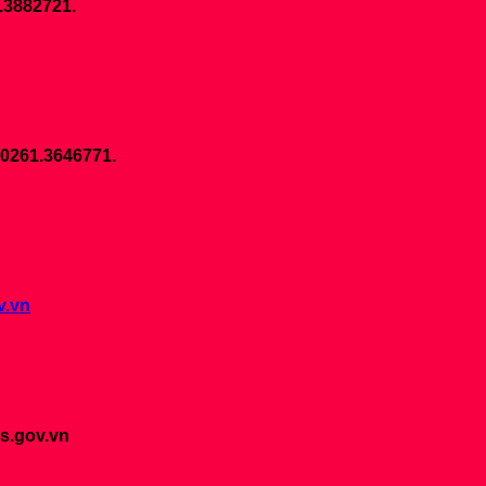
1.3882721.
 0261.3646771.
v.vn
s.gov.vn