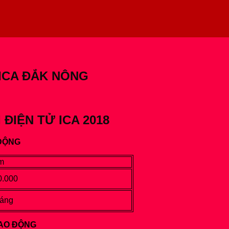
 ICA ĐẮK NÔNG
 ĐIỆN TỬ ICA 2018
 ĐỘNG
m
0.000
háng
LAO ĐỘNG