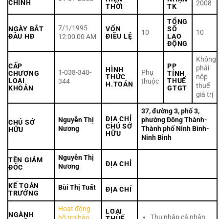
CHÍNH
2008
THỜI
TK
TỔNG
7/1/1995
NGÀY BẮT
VỐN
SỐ
10
10
ĐẦU HĐ
ĐIỀU LỆ
LAO
12:00:00 AM
ĐỘNG
Không
CẤP
PP
phải
HÌNH
1-038-340-
Phụ
CHƯƠNG
TÍNH
THỨC
nộp
LOẠI
THUẾ
344
thuộc
H.TOÁN
thuế
KHOẢN
GTGT
giá trị
37, đường 3, phố 3,
ĐỊA CHỈ
Nguyễn Thị
phường Đông Thành-
CHỦ SỞ
CHỦ SỞ
Nương
Thành phố Ninh Bình-
HỮU
HỮU
Ninh Bình
Nguyễn Thị
TÊN GIÁM
ĐỊA CHỈ
Nương
ĐỐC
KẾ TOÁN
Bùi Thị Tuất
ĐỊA CHỈ
TRƯỞNG
Hoạt động
LOẠI
NGÀNH
Thu nhập cá nhân
hỗ trợ bảo
THUẾ