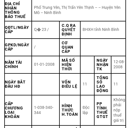
ĐỊA CHỈ
Phố Trung Yên, Thị Trấn Yên Thịnh – – Huyện Yên
NHẬN
THÔNG
Mô – Ninh Bình
BÁO THUẾ
C.Q RA
QĐTL/NGÀY
Q� 23 /
BHXH tỉnh Ninh Bình
QUYẾT
CẤP
ĐỊNH
CƠ
GPKD/NGÀY
/
QUAN
CẤP
CẤP
MÃ SỐ
NGÀY
12-08-
NĂM TÀI
01-01-2008
HIỆN
NHẬN
CHÍNH
2008
THỜI
TK
TỔNG
NGÀY BẮT
VỐN
SỐ
11
11
ĐẦU HĐ
ĐIỀU LỆ
LAO
ĐỘNG
Không
CẤP
PP
phải
HÌNH
1-038-340-
Độc
CHƯƠNG
TÍNH
THỨC
nộp
LOẠI
THUẾ
344
lập
H.TOÁN
thuế
KHOẢN
GTGT
giá trị