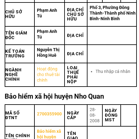
Phố 3, Phường Đông
ĐỊA CHỈ
Phạm Anh
CHỦ SỞ
Thành-Thành phố Ninh
CHỦ SỞ
Tú
HỮU
Bình-Ninh Bình
HỮU
Phạm Anh
TÊN GIÁM
ĐỊA CHỈ
Tú
ĐỐC
Nguyễn Thị
KẾ TOÁN
ĐỊA CHỈ
Hồng Huê
TRƯỞNG
LOẠI
Hoạt động
NGÀNH
Thu nhập cá nhân
THUẾ
NGHỀ
cho thuê tài
PHẢI
CHÍNH
chính
NỘP
Bảo hiểm xã hội huyện Nho Quan
28-
NGÀY
MÃ SỐ
NGÀY
2700355900
08-
ĐÓNG
ĐTNT
CẤP
MST
2008
Bảo hiểm xã
TÊN
TÊN CHÍNH
hội huyện
GIAO