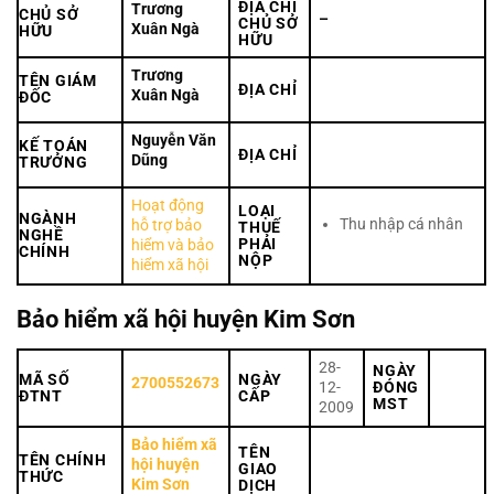
ĐỊA CHỈ
Trương
CHỦ SỞ
–
CHỦ SỞ
Xuân Ngà
HỮU
HỮU
Trương
TÊN GIÁM
ĐỊA CHỈ
Xuân Ngà
ĐỐC
Nguyễn Văn
KẾ TOÁN
ĐỊA CHỈ
Dũng
TRƯỞNG
Hoạt động
LOẠI
NGÀNH
Thu nhập cá nhân
hỗ trợ bảo
THUẾ
NGHỀ
PHẢI
hiểm và bảo
CHÍNH
NỘP
hiểm xã hội
Bảo hiểm xã hội huyện Kim Sơn
28-
NGÀY
MÃ SỐ
NGÀY
2700552673
12-
ĐÓNG
ĐTNT
CẤP
MST
2009
Bảo hiểm xã
TÊN
TÊN CHÍNH
hội huyện
GIAO
THỨC
Kim Sơn
DỊCH