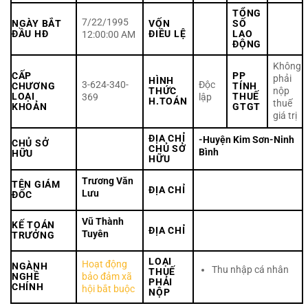
TỔNG
7/22/1995
NGÀY BẮT
VỐN
SỐ
ĐẦU HĐ
ĐIỀU LỆ
LAO
12:00:00 AM
ĐỘNG
Không
CẤP
PP
phải
HÌNH
3-624-340-
Độc
CHƯƠNG
TÍNH
THỨC
nộp
LOẠI
THUẾ
369
lập
H.TOÁN
thuế
KHOẢN
GTGT
giá trị
ĐỊA CHỈ
-Huyện Kim Sơn-Ninh
CHỦ SỞ
CHỦ SỞ
Bình
HỮU
HỮU
Trương Văn
TÊN GIÁM
ĐỊA CHỈ
Lưu
ĐỐC
Vũ Thành
KẾ TOÁN
ĐỊA CHỈ
Tuyên
TRƯỞNG
LOẠI
Hoạt động
NGÀNH
Thu nhập cá nhân
THUẾ
NGHỀ
bảo đảm xã
PHẢI
CHÍNH
hội bắt buộc
NỘP