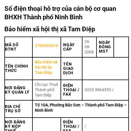
Số điện thoại hỗ trợ của cán bộ cơ quan
BHXH Thành phố Ninh Bình
Bảo hiểm xã hội thị xã Tam Điệp
26-
NGÀY
MÃ SỐ
NGÀY
2700355410
08-
ĐÓNG
ĐTNT
CẤP
MST
2008
Bảo hiểm xã
TÊN
TÊN CHÍNH
hội thị xã
GIAO
THỨC
Tam Điệp
DỊCH
Chi cục Thuế
ĐIỆN
NƠI ĐĂNG
Thành phố
THOẠI /
0229 3864355 /
KÝ QUẢN LÝ
FAX
Tam Điệp
Tổ 10A, Phường Bắc Sơn – Thành phố Tam Điệp –
ĐỊA CHỈ
Ninh Bình
TRỤ SỞ
NƠI ĐĂNG
ĐIỆN
/
KÝ NỘP
THOẠI /
THUẾ
FAX