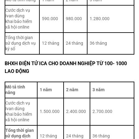
Cước dịch vụ
Ivan dùng
590.000
980.000
1.280.000
khai bảo hiểm
xã hội online
Tổng thời gian
sử dụng dịch vụ
12 tháng
24 tháng
36 tháng
ký số
BHXH ĐIỆN TỬ ICA CHO DOANH NGHIỆP TỪ 100- 1000
LAO ĐỘNG
Mô tả tính
1 năm
2 năm
3 năm
năng
Cước dịch vụ
Ivan dùng
1.500.000
2.400.000
2.700.000
khai bảo hiểm
xã hội online
Tổng thời gian
sử dụng dịch
12 tháng
24 tháng
36 tháng