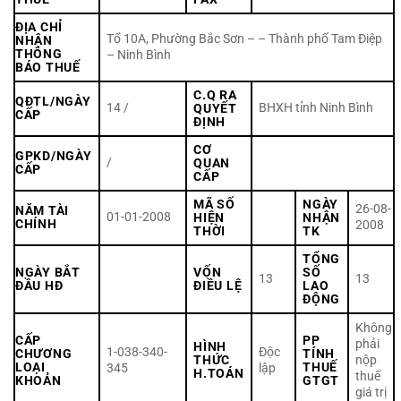
ĐỊA CHỈ
Tổ 10A, Phường Bắc Sơn – – Thành phố Tam Điệp
NHẬN
THÔNG
– Ninh Bình
BÁO THUẾ
C.Q RA
QĐTL/NGÀY
14 /
BHXH tỉnh Ninh Bình
QUYẾT
CẤP
ĐỊNH
CƠ
GPKD/NGÀY
/
QUAN
CẤP
CẤP
MÃ SỐ
NGÀY
26-08-
NĂM TÀI
01-01-2008
HIỆN
NHẬN
CHÍNH
2008
THỜI
TK
TỔNG
NGÀY BẮT
VỐN
SỐ
13
13
ĐẦU HĐ
ĐIỀU LỆ
LAO
ĐỘNG
Không
CẤP
PP
phải
HÌNH
1-038-340-
Độc
CHƯƠNG
TÍNH
THỨC
nộp
LOẠI
THUẾ
345
lập
H.TOÁN
thuế
KHOẢN
GTGT
giá trị