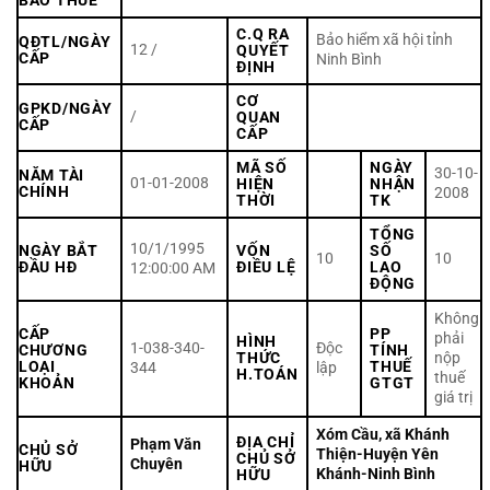
BÁO THUẾ
C.Q RA
Bảo hiểm xã hội tỉnh
QĐTL/NGÀY
12 /
QUYẾT
CẤP
Ninh Bình
ĐỊNH
CƠ
GPKD/NGÀY
/
QUAN
CẤP
CẤP
MÃ SỐ
NGÀY
30-10-
NĂM TÀI
01-01-2008
HIỆN
NHẬN
CHÍNH
2008
THỜI
TK
TỔNG
10/1/1995
NGÀY BẮT
VỐN
SỐ
10
10
ĐẦU HĐ
ĐIỀU LỆ
LAO
12:00:00 AM
ĐỘNG
Không
CẤP
PP
phải
HÌNH
1-038-340-
Độc
CHƯƠNG
TÍNH
THỨC
nộp
LOẠI
THUẾ
344
lập
H.TOÁN
thuế
KHOẢN
GTGT
giá trị
Xóm Cầu, xã Khánh
ĐỊA CHỈ
Phạm Văn
CHỦ SỞ
Thiện-Huyện Yên
CHỦ SỞ
Chuyên
HỮU
Khánh-Ninh Bình
HỮU