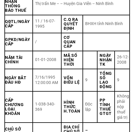
NHẬN
Thị trấn Me – – Huyện Gia Viễn – Ninh Bình
THÔNG
BÁO THUẾ
C.Q RA
11 / 16-07-
QĐTL/NGÀY
BHXH tỉnh Ninh Bình
QUYẾT
CẤP
1995
ĐỊNH
CƠ
GPKD/NGÀY
/
QUAN
CẤP
CẤP
MÃ SỐ
NGÀY
26-12-
NĂM TÀI
01-01-2008
HIỆN
NHẬN
CHÍNH
2008
THỜI
TK
TỔNG
7/16/1995
NGÀY BẮT
VỐN
SỐ
9
9
ĐẦU HĐ
ĐIỀU LỆ
LAO
12:00:00 AM
ĐỘNG
Không
CẤP
PP
phải
HÌNH
1-038-340-
Độc
CHƯƠNG
TÍNH
THỨC
nộp
LOẠI
THUẾ
369
lập
H.TOÁN
thuế
KHOẢN
GTGT
giá trị
ĐỊA CHỈ
CHỦ SỞ
–
CHỦ SỞ