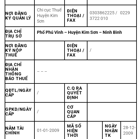
Chi cục Thuế
ĐIỆN
0303862225 / 0229
NƠI ĐĂNG
Huyện Kim
THOẠI /
KÝ QUẢN LÝ
3722 010
FAX
Sơn
ĐỊA CHỈ
Phố Phú Vinh – Huyện Kim Sơn – Ninh Bình
TRỤ SỞ
NƠI ĐĂNG
ĐIỆN
/
KÝ NỘP
THOẠI /
THUẾ
FAX
ĐỊA CHỈ
NHẬN
– – –
THÔNG
BÁO THUẾ
C.Q RA
QĐTL/NGÀY
/
QUYẾT
CẤP
ĐỊNH
CƠ
GPKD/NGÀY
/
QUAN
CẤP
CẤP
MÃ SỐ
NGÀY
28-12-
NĂM TÀI
01-01-2009
HIỆN
NHẬN
CHÍNH
2009
THỜI
TK