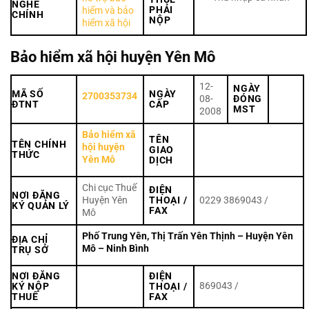
NGHỀ
PHẢI
hiểm và bảo
CHÍNH
NỘP
hiểm xã hội
Bảo hiểm xã hội huyện Yên Mô
12-
NGÀY
MÃ SỐ
NGÀY
2700353734
08-
ĐÓNG
ĐTNT
CẤP
MST
2008
Bảo hiểm xã
TÊN
TÊN CHÍNH
hội huyện
GIAO
THỨC
Yên Mô
DỊCH
Chi cục Thuế
ĐIỆN
NƠI ĐĂNG
Huyện Yên
THOẠI /
0229 3869043 /
KÝ QUẢN LÝ
FAX
Mô
Phố Trung Yên, Thị Trấn Yên Thịnh – Huyện Yên
ĐỊA CHỈ
Mô – Ninh Bình
TRỤ SỞ
NƠI ĐĂNG
ĐIỆN
869043 /
KÝ NỘP
THOẠI /
THUẾ
FAX