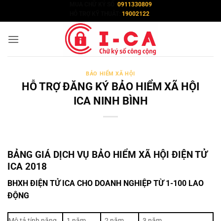
Bỏ
MUA CHỮ KÝ SỐ :
0911330809
HỖ TRỢ KỸ THUÂT:
19002122
qua
nội
dung
BẢO HIỂM XÃ HỘI
HỖ TRỢ ĐĂNG KÝ BẢO HIỂM XÃ HỘI
ICA NINH BÌNH
BẢNG GIÁ DỊCH VỤ BẢO HIỂM XÃ HỘI ĐIỆN TỬ
ICA 2018
BHXH ĐIỆN TỬ ICA CHO DOANH NGHIỆP TỪ 1-100 LAO
ĐỘNG
Mô tả tính năng
1 năm
2 năm
3 năm