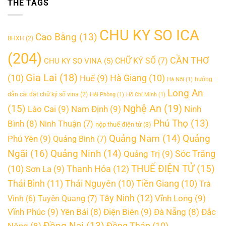
THE TAGS
CHU KY SO ICA
Cao Bằng
(13)
BHXH
(2)
(204)
CẦN THƠ
CHỮ KÝ SỐ
(7)
CHU KY SO VINA
(5)
Gia Lai
(18)
(10)
Huế
(9)
Hà Giang
(10)
hướng
Hà Nội
(1)
Long An
dẫn cài đặt chữ ký số vina
(2)
Hải Phòng
(1)
Hồ Chí Minh
(1)
Nghệ An
(19)
(15)
Lào Cai
(9)
Nam Định
(9)
Ninh
Phú Thọ
(13)
Bình
(8)
Ninh Thuận
(7)
nộp thuế điện tử
(3)
Quảng
Quảng Nam
(14)
Phú Yên
(9)
Quảng Bình
(7)
Ngãi
(16)
Quảng Ninh
(14)
Quảng Trị
(9)
Sóc Trăng
THUẾ ĐIỆN TỬ
(15)
Thanh Hóa
(12)
(10)
Sơn La
(9)
Thái Bình
(11)
Thái Nguyên
(10)
Tiền Giang
(10)
Trà
Tây Ninh
(12)
Vĩnh Long
(9)
Vinh
(6)
Tuyên Quang
(7)
Vĩnh Phúc
(9)
Điện Biên
(9)
Yên Bái
(8)
Đà Nẵng
(8)
Đắc