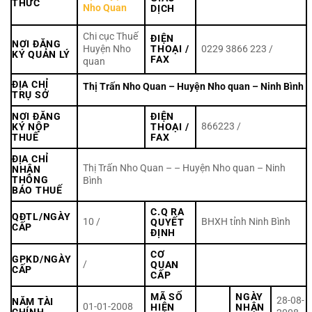
THỨC
Nho Quan
DỊCH
Chi cục Thuế
ĐIỆN
NƠI ĐĂNG
Huyện Nho
THOẠI /
0229 3866 223 /
KÝ QUẢN LÝ
FAX
quan
ĐỊA CHỈ
Thị Trấn Nho Quan – Huyện Nho quan – Ninh Bình
TRỤ SỞ
NƠI ĐĂNG
ĐIỆN
866223 /
KÝ NỘP
THOẠI /
THUẾ
FAX
ĐỊA CHỈ
Thị Trấn Nho Quan – – Huyện Nho quan – Ninh
NHẬN
THÔNG
Bình
BÁO THUẾ
C.Q RA
QĐTL/NGÀY
10 /
BHXH tỉnh Ninh Bình
QUYẾT
CẤP
ĐỊNH
CƠ
GPKD/NGÀY
/
QUAN
CẤP
CẤP
MÃ SỐ
NGÀY
28-08-
NĂM TÀI
01-01-2008
HIỆN
NHẬN