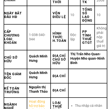
CHÍNH
2008
THỜI
TK
TỔNG
NGÀY BẮT
VỐN
SỐ
10
10
ĐẦU HĐ
ĐIỀU LỆ
LAO
ĐỘNG
Không
CẤP
PP
phải
HÌNH
1-038-340-
Độc
CHƯƠNG
TÍNH
THỨC
nộp
LOẠI
THUẾ
344
lập
H.TOÁN
thuế
KHOẢN
GTGT
giá trị
Thị Trấn Nho Quan-
ĐỊA CHỈ
Quách Minh
CHỦ SỞ
Huyện Nho quan-Ninh
CHỦ SỞ
Hưng
HỮU
Bình
HỮU
Quách Minh
TÊN GIÁM
ĐỊA CHỈ
Hưng
ĐỐC
Nguyễn thị
KẾ TOÁN
ĐỊA CHỈ
Thanh Thảo
TRƯỞNG
Hoạt động
LOẠI
NGÀNH
Thu nhập cá nhân
hỗ trợ bảo
THUẾ
NGHỀ