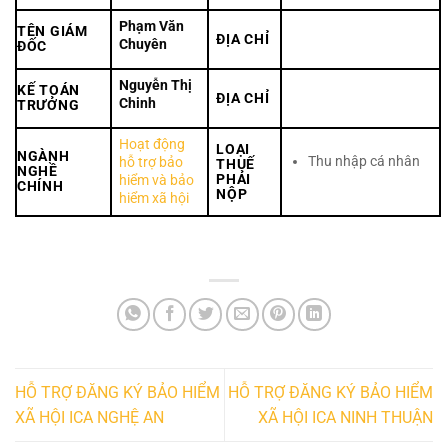
Phạm Văn
TÊN GIÁM
ĐỊA CHỈ
Chuyên
ĐỐC
Nguyễn Thị
KẾ TOÁN
ĐỊA CHỈ
Chinh
TRƯỞNG
Hoạt động
LOẠI
NGÀNH
Thu nhập cá nhân
hỗ trợ bảo
THUẾ
NGHỀ
PHẢI
hiểm và bảo
CHÍNH
NỘP
hiểm xã hội
HỖ TRỢ ĐĂNG KÝ BẢO HIỂM
HỖ TRỢ ĐĂNG KÝ BẢO HIỂM
XÃ HỘI ICA NGHỆ AN
XÃ HỘI ICA NINH THUẬN