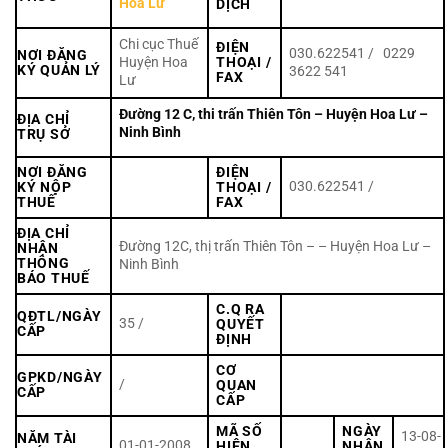
Hoa Lư
DỊCH
Chi cục Thuế
ĐIỆN
030.622541 / 0229
NƠI ĐĂNG
Huyện Hoa
THOẠI /
KÝ QUẢN LÝ
3622 541
FAX
Lư
Đường 12 C, thi trấn Thiên Tôn – Huyện Hoa Lư –
ĐỊA CHỈ
Ninh Bình
TRỤ SỞ
NƠI ĐĂNG
ĐIỆN
030.622541 /
KÝ NỘP
THOẠI /
THUẾ
FAX
ĐỊA CHỈ
Đường 12C, thị trấn Thiên Tôn – – Huyện Hoa Lư –
NHẬN
THÔNG
Ninh Bình
BÁO THUẾ
C.Q RA
QĐTL/NGÀY
35 /
QUYẾT
CẤP
ĐỊNH
CƠ
GPKD/NGÀY
/
QUAN
CẤP
CẤP
MÃ SỐ
NGÀY
13-08-
NĂM TÀI
01-01-2008
HIỆN
NHẬN