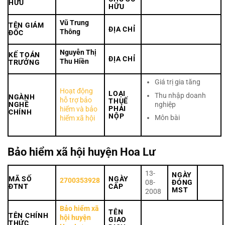
HỮU
HỮU
Vũ Trung
TÊN GIÁM
ĐỊA CHỈ
Thông
ĐỐC
Nguyễn Thị
KẾ TOÁN
ĐỊA CHỈ
Thu Hiền
TRƯỞNG
Giá trị gia tăng
Hoạt động
LOẠI
Thu nhập doanh
NGÀNH
hỗ trợ bảo
THUẾ
nghiệp
NGHỀ
PHẢI
hiểm và bảo
CHÍNH
NỘP
Môn bài
hiểm xã hội
Bảo hiểm xã hội huyện Hoa Lư
13-
NGÀY
MÃ SỐ
NGÀY
2700353928
08-
ĐÓNG
ĐTNT
CẤP
MST
2008
Bảo hiểm xã
TÊN
TÊN CHÍNH
hội huyện
GIAO
THỨC