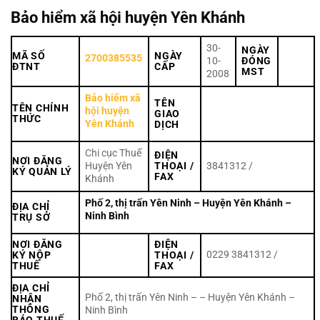
Bảo hiểm xã hội huyện Yên Khánh
30-
NGÀY
MÃ SỐ
NGÀY
2700385535
10-
ĐÓNG
ĐTNT
CẤP
MST
2008
Bảo hiểm xã
TÊN
TÊN CHÍNH
hội huyện
GIAO
THỨC
Yên Khánh
DỊCH
Chi cục Thuế
ĐIỆN
NƠI ĐĂNG
Huyện Yên
THOẠI /
3841312 /
KÝ QUẢN LÝ
FAX
Khánh
Phố 2, thị trấn Yên Ninh – Huyện Yên Khánh –
ĐỊA CHỈ
Ninh Bình
TRỤ SỞ
NƠI ĐĂNG
ĐIỆN
0229 3841312 /
KÝ NỘP
THOẠI /
THUẾ
FAX
ĐỊA CHỈ
Phố 2, thị trấn Yên Ninh – – Huyện Yên Khánh –
NHẬN
THÔNG
Ninh Bình