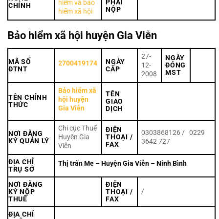
PHẢI
hiểm và bảo
CHÍNH
NỘP
hiểm xã hội
Bảo hiểm xã hội huyện Gia Viễn
27-
NGÀY
MÃ SỐ
NGÀY
2700419174
12-
ĐÓNG
ĐTNT
CẤP
MST
2008
Bảo hiểm xã
TÊN
TÊN CHÍNH
hội huyện
GIAO
THỨC
Gia Viễn
DỊCH
Chi cục Thuế
ĐIỆN
0303868126 / 0229
NƠI ĐĂNG
Huyện Gia
THOẠI /
KÝ QUẢN LÝ
3642 727
FAX
Viễn
ĐỊA CHỈ
Thị trấn Me – Huyện Gia Viễn – Ninh Bình
TRỤ SỞ
NƠI ĐĂNG
ĐIỆN
/
KÝ NỘP
THOẠI /
THUẾ
FAX
ĐỊA CHỈ