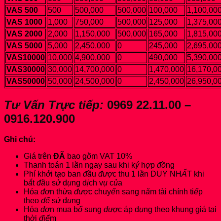
VAS 500
500
500,000
500,000
100,000
1,100,00
VAS 1000
1,000
750,000
500,000
125,000
1,375,00
VAS 2000
2,000
1,150,000
500,000
165,000
1,815,00
VAS 5000
5,000
2,450,000
0
245,000
2,695,00
VAS10000
10,000
4,900,000
0
490,000
5,390,00
VAS30000
30,000
14,700,000
0
1,470,000
16,170,0
VAS50000
50,000
24,500,000
0
2,450,000
26,950,0
Tư Vấn Trực tiếp:
0969 22.11.00 –
0916.120.900
Ghi chú:
Giá trên
ĐÃ
bao g
ồ
m VAT 10%
Thanh toán 1 l
ầ
n ngay sau khi k
ý
h
ợ
p
đồ
ng
Phí kh
ở
i t
ạ
o ban
đầ
u
đượ
c thu 1 l
ầ
n DUY NH
Ấ
T khi
b
ắ
t
đầ
u s
ử
d
ụ
ng d
ị
ch v
ụ
c
ủ
a
Hóa
đơ
n th
ừ
a
đượ
c chuy
ể
n sang n
ă
m tài chính ti
ế
p
theo
để
s
ử
d
ụ
ng
Hóa
đơ
n mua b
ổ
sung
đượ
c áp d
ụ
ng theo khung giá t
ạ
i
th
ờ
i
đ
i
ể
m