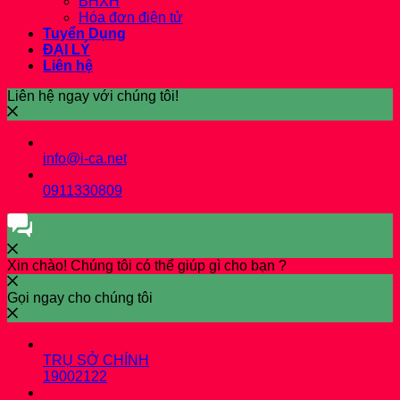
BHXH
Hóa đơn điện tử
Tuyển Dụng
ĐẠI LÝ
Liên hệ
Liên hệ ngay với chúng tôi!
info@i-ca.net
0911330809
Xin chào! Chúng tôi có thể giúp gì cho bạn ?
Gọi ngay cho chúng tôi
TRỤ SỞ CHÍNH
19002122