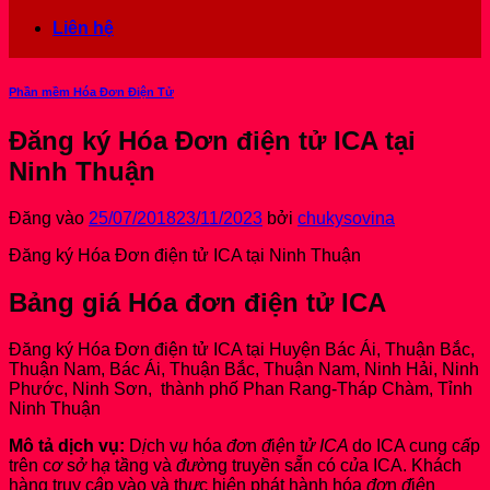
Liên hệ
Phần mềm Hóa Đơn Điện Tử
Đăng ký Hóa Đơn điện tử ICA tại
Ninh Thuận
Đăng vào
25/07/2018
23/11/2023
bởi
chukysovina
Đăng ký Hóa Đơn điện tử ICA tại Ninh Thuận
Bảng giá Hóa đơn điện tử ICA
Đăng ký Hóa Đơn điện tử ICA tại Huyện Bác Ái, Thuận Bắc,
Thuận Nam, Bác Ái‎, Thuận Bắc, Thuận Nam, Ninh Hải, Ninh
Phước, Ninh Sơn‎, thành phố Phan Rang-Tháp Chàm, Tỉnh
Ninh Thuận
Mô tả dịch vụ:
D
ị
ch v
ụ
hóa
đơ
n
đ
i
ệ
n t
ử ICA
do ICA cung c
ấ
p
trên c
ơ
s
ở
h
ạ
t
ầ
ng và
đườ
ng truy
ề
n s
ẵ
n có c
ủ
a ICA. Khách
hàng truy c
ậ
p vào và th
ự
c hi
ệ
n phát hành hóa
đơ
n
đ
i
ệ
n