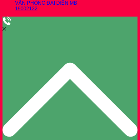
VĂN PHÒNG ĐẠI DIỆN MB
19002122