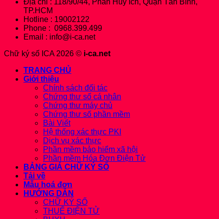
Địa chỉ : 118/90/44, Phan Huy Ích, Quận Tân Bình,
TP.HCM
Hotline : 19002122
Phone : 0968.399.499
Email : info@i-ca.net
Chữ ký số ICA 2026 ©
i-ca.net
TRANG CHỦ
Giới thiệu
Chính sách đối tác
Chứng thư số cá nhân
Chứng thư máy chủ
Chứng thư số phần mềm
Bài Viết
Hệ thống xác thực PKI
Dịch vụ xác thực
Phần mềm bảo hiểm xã hội
Phần mềm Hóa Đơn Điện Tử
BẢNG GIÁ CHỮ KÝ SỐ
Tải về
Mẫu hoá đơn
HƯỚNG DẪN
CHỮ KÝ SỐ
THUẾ ĐIỆN TỬ