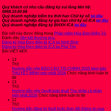
Quý khách có nhu cầu đăng ký vui lòng liên hệ:
0868.10.60.68
Quý doanh nghiệp kiểm tra thời han Chữ ký số
tại đây
Quý doanh nghiệp đăng ký gia hạn chữ ký số ICA
tại đây
Quý doanh nghiệp đăng ký BHXH ICA
tại đây
Bài viết này được đăng trong
Phần mềm Hóa Đơn Điện Tử
.
Đánh dấu
liên kết thường trực
.
Đăng ký Hóa Đơn điện tử ICA tại Ninh Bình
Đăng ký Hóa Đơn điện tử ICA tại Phú Thọ
BÀI VIẾT MỚI
13
Th3
Hướng dẫn nộp BÁO CÁO TÀI CHÍNH 2025 kèm bản
THUYẾT MINH mới nhất 2026
Chức năng bình luận bị
ở
tắt
Hướng
13
dẫn
Th3
nộp
Hướng dẫn nộp Quyết toán thuế Thu nhập cá nhân
BÁO
ở
mới nhất 2026
Chức năng bình luận bị tắt
CÁO
Hướng
12
TÀI
dẫn
Th3
CHÍNH
nộp
Hướng dẫn đăng ký thuế hoặc thay đổi thông tin qua