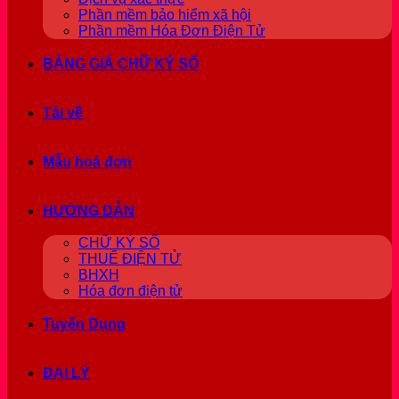
Phần mềm bảo hiểm xã hội
Phần mềm Hóa Đơn Điện Tử
BẢNG GIÁ CHỮ KÝ SỐ
Tải về
Mẫu hoá đơn
HƯỚNG DẪN
CHỮ KÝ SỐ
THUẾ ĐIỆN TỬ
BHXH
Hóa đơn điện tử
Tuyển Dụng
ĐẠI LÝ