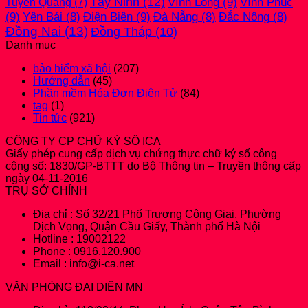
Tây Ninh
(12)
Vĩnh Long
(9)
Vĩnh Phúc
Tuyên Quang
(7)
(9)
Điện Biên
(9)
Yên Bái
(8)
Đà Nẵng
(8)
Đắc Nông
(8)
Đồng Nai
(13)
Đồng Tháp
(10)
Danh mục
bảo hiểm xã hội
(207)
Hướng dẫn
(45)
Phần mềm Hóa Đơn Điện Tử
(84)
tag
(1)
Tin tức
(921)
CÔNG TY CP CHỮ KÝ SỐ ICA
Giấy phép cung cấp dịch vụ chứng thực chữ ký số công
cộng số: 1830/GP-BTTT do Bộ Thông tin – Truyền thông cấp
ngày 04-11-2016
TRỤ SỞ CHÍNH
Địa chỉ : Số 32/21 Phố Trương Công Giai, Phường
Dịch Vọng, Quận Cầu Giấy, Thành phố Hà Nội
Hotline : 19002122
Phone : 0916.120.900
Email : info@i-ca.net
VĂN PHÒNG ĐẠI DIỆN MN