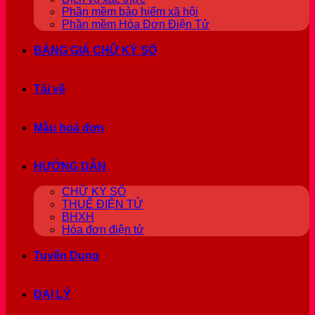
Phần mềm bảo hiểm xã hội
Phần mềm Hóa Đơn Điện Tử
BẢNG GIÁ CHỮ KÝ SỐ
Tải về
Mẫu hoá đơn
HƯỚNG DẪN
CHỮ KÝ SỐ
THUẾ ĐIỆN TỬ
BHXH
Hóa đơn điện tử
Tuyển Dụng
ĐẠI LÝ