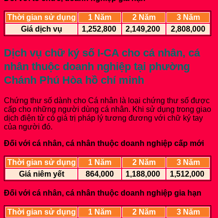
Thời gian sử dụng
1 Năm
2 Năm
3 Năm
Giá dịch vụ
1,252,800
2,149,200
2,808,000
Dịch vụ chữ ký số I-CA cho cá nhân, cá
nhân thuộc doanh nghiệp
tại phường
Chánh Phú Hòa hồ chí minh
Chứng thư số dành cho Cá nhân là loại chứng thư số được
cấp cho những người dùng cá nhân. Khi sử dụng trong giao
dịch điện tử có giá trị pháp lý tương đương với chữ ký tay
của người đó.
Đối với cá nhân, cá nhân thuộc doanh nghiệp cấp mới
Thời gian sử dụng
1 Năm
2 Năm
3 Năm
Giá niêm yết
864,000
1,188,000
1,512,000
Đối với cá nhân, cá nhân thuộc doanh nghiệp gia hạn
Thời gian sử dụng
1 Năm
2 Năm
3 Năm