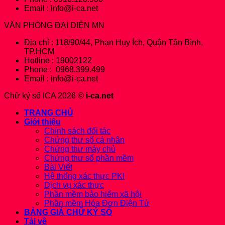
Email : info@i-ca.net
VĂN PHÒNG ĐẠI DIỆN MN
Địa chỉ : 118/90/44, Phan Huy Ích, Quận Tân Bình,
TP.HCM
Hotline : 19002122
Phone : 0968.399.499
Email : info@i-ca.net
Chữ ký số ICA 2026 ©
i-ca.net
TRANG CHỦ
Giới thiệu
Chính sách đối tác
Chứng thư số cá nhân
Chứng thư máy chủ
Chứng thư số phần mềm
Bài Viết
Hệ thống xác thực PKI
Dịch vụ xác thực
Phần mềm bảo hiểm xã hội
Phần mềm Hóa Đơn Điện Tử
BẢNG GIÁ CHỮ KÝ SỐ
Tải về