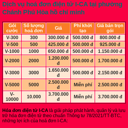
Dịch vụ hoá đơn điện tử I-CA
tại phường
Chánh Phú Hòa hồ chí minh
Gói
Số lượng
Phí khởi
Giá bán trọn
Giá
cước
hoá đơn
tạo
gói
V-300
300
300.000 đ
500.000 đ
800.000 đ
V-500
500
425.000 đ
500.000 đ
925.000 đ
V-1000
1000
650.000 đ
500.000 đ
1.150.000 đ
1.200.000
V-2000
2000
500.000 đ
1.700.000 đ
đ
1.650.000
V-3000
3000
500.000 đ
2.150.000 đ
đ
2.500.000
V-5000
5000
Miễn phí
2.500.000 đ
đ
V-
3.700.000
10.000
Miễn phí
3.700.000 đ
10000
đ
Hóa đơn điện tử I-CA
là giải pháp phát hành, quản lý và lưu
trữ hóa đơn điện tử theo chuẩn Thông tư 78/2021/TT-BTC,
những lợi ích của hoá đơn I-CA: