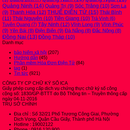
Quảng Ninh
(14)
Quảng Trị
(9)
Sóc Trăng
(10)
Sơn La
THUẾ ĐIỆN TỬ
(15)
(9)
Thanh Hóa
(12)
Thái Bình
(11)
Thái Nguyên
(10)
Tiền Giang
(10)
Trà Vinh
(6)
Tây Ninh
(12)
Vĩnh Long
(9)
Vĩnh Phúc
Tuyên Quang
(7)
(9)
Điện Biên
(9)
Yên Bái
(8)
Đà Nẵng
(8)
Đắc Nông
(8)
Đồng Nai
(13)
Đồng Tháp
(10)
Danh mục
bảo hiểm xã hội
(207)
Hướng dẫn
(45)
Phần mềm Hóa Đơn Điện Tử
(84)
tag
(1)
Tin tức
(921)
CÔNG TY CP CHỮ KÝ SỐ ICA
Giấy phép cung cấp dịch vụ chứng thực chữ ký số công
cộng số: 1830/GP-BTTT do Bộ Thông tin – Truyền thông cấp
ngày 04-11-2016
TRỤ SỞ CHÍNH
Địa chỉ : Số 32/21 Phố Trương Công Giai, Phường
Dịch Vọng, Quận Cầu Giấy, Thành phố Hà Nội
Hotline : 19002122
Phone : 0916.120.900