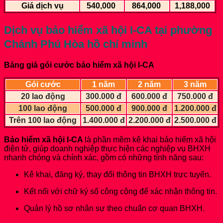
Giá dịch vụ
540,000
864,000
1,188,000
Dịch vụ bảo hiểm xã hội I-CA
tại phường
Chánh Phú Hòa hồ chí minh
Bảng giá gói cước bảo hiểm xã hội I-CA
Gói cước
1 năm
2 năm
3 năm
20 lao động
300.000 đ
600.000 đ
750.000 đ
100 lao động
500.000 đ
900.000 đ
1.200.000 đ
Trên 100 lao động
1.400.000 đ
2.200.000 đ
2.500.000 đ
Bảo hiểm xã hội I-CA
là phần mềm kê khai bảo hiểm xã hội
điện tử, giúp doanh nghiệp thực hiện các nghiệp vụ BHXH
nhanh chóng và chính xác, gồm có những tính năng sau:
Kê khai, đăng ký, thay đổi thông tin BHXH trực tuyến.
Kết nối với chữ ký số công cộng để xác nhận thông tin.
Quản lý hồ sơ nhân sự theo chuẩn cơ quan BHXH.