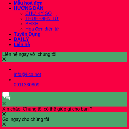
Mẫu hoá đơn
HƯỚNG DẪN
CHỮ KÝ SỐ
THUẾ ĐIỆN TỬ
BHXH
Hóa đơn điện tử
Tuyển Dụng
ĐẠI LÝ
Liên hệ
Liên hệ ngay với chúng tôi!
info@i-ca.net
0911330809
Xin chào! Chúng tôi có thể giúp gì cho bạn ?
Gọi ngay cho chúng tôi