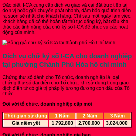
Đặc biệt, I-CA cung cấp dịch vụ giao và cài đặt trực tiếp tại
đơn vị hoặc gửi chuyển phát nhanh, đảm bảo quá trình diễn
ra suôn sẻ nhất cho khách hàng. Chỉ sau một ngày làm việc,
khách hàng đã có thể hoàn tất thủ tục đăng ký, bắt đầu khai
thác các tính năng của chữ ký số I-CA để phục vụ các hoạt
động của mình.
Dịch vụ chữ ký số I-CA cho doanh nghiệp
tại phường Chánh Phú Hòa hồ chí minh
Chứng thư số dành cho Tổ chức, doanh nghiệp là loại
chứng thư số đại diện cho Tổ chức, khi sử dụng trong giao
dịch điện tử có giá trị pháp lý tương đương con dấu của Tổ
chức
Đối với tổ chức, doanh nghiệp cấp mới
Thời gian sử dụng
1 Năm
2 Năm
3 Năm
Giá niêm yết
1,792,800
2,700,000
3,024,000
Đối với tổ chức, doanh nghiệp gia hạn