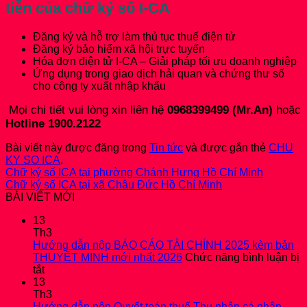
tiễn của chữ ký số I-CA
Đăng ký và hỗ trợ làm thủ tục thuế điện tử
Đăng ký bảo hiểm xã hội trực tuyến
Hóa đơn điện tử I-CA – Giải pháp tối ưu doanh nghiệp
Ứng dụng trong giao dịch hải quan và chứng thư số
cho công ty xuất nhập khẩu
Mọi chi tiết vui lòng xin liên hệ
0968399499 (Mr.An)
hoặc
Hotline 1900.2122
Bài viết này được đăng trong
Tin tức
và được gắn thẻ
CHU
KY SO ICA
.
Chữ ký số ICA tại phường Chánh Hưng Hồ Chí Minh
Chữ ký số ICA tại xã Châu Đức Hồ Chí Minh
BÀI VIẾT MỚI
13
Th3
Hướng dẫn nộp BÁO CÁO TÀI CHÍNH 2025 kèm bản
THUYẾT MINH mới nhất 2026
Chức năng bình luận bị
ở
tắt
Hướng
13
dẫn
Th3
nộp
Hướng dẫn nộp Quyết toán thuế Thu nhập cá nhân