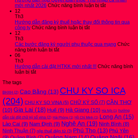
BÁO
ở
mới nhất 2026
Chức năng bình luận bị tắt
CÁO
Hướng
12
TÀI
dẫn
Th3
CHÍNH
nộp
Hướng dẫn đăng ký thuế hoặc thay đổi thông tin qua
2025
ở
Quyết
công ty
Chức năng bình luận bị tắt
kèm
Hướng
toán
12
bản
dẫn
thuế
Th3
THUYẾT
đăng
Thu
Các bước đăng ký người phụ thuộc qua mạng
Chức
MINH
ở
ký
nhập
năng bình luận bị tắt
mới
Các
thuế
cá
06
nhất
bước
hoặc
nhân
Th3
2026
đăng
thay
mới
Hướng dẫn cài đặt HTKK mới nhất !!!
Chức năng bình
ở
ký
đổi
nhất
luận bị tắt
Hướng
người
thông
2026
The tags
dẫn
phụ
tin
CHU KY SO ICA
cài
thuộc
qua
Cao Bằng
(13)
BHXH
(2)
đặt
qua
công
(204)
HTKK
mạng
ty
CẦN THƠ
CHỮ KÝ SỐ
(7)
CHU KY SO VINA
(5)
mới
Gia Lai
(18)
(10)
Huế
(9)
Hà Giang
(10)
nhất
hướng
Hà Nội
(1)
!!!
Long An
(15)
dẫn cài đặt chữ ký số vina
(2)
Hải Phòng
(1)
Hồ Chí Minh
(1)
Nghệ An
(19)
Lào Cai
(9)
Nam Định
(9)
Ninh Bình
(8)
Phú Thọ
(13)
Phú Yên
Ninh Thuận
(7)
nộp thuế điện tử
(3)
Quảng Nam
(14)
Quảng Ngãi
(16)
(9)
Quảng Bình
(7)