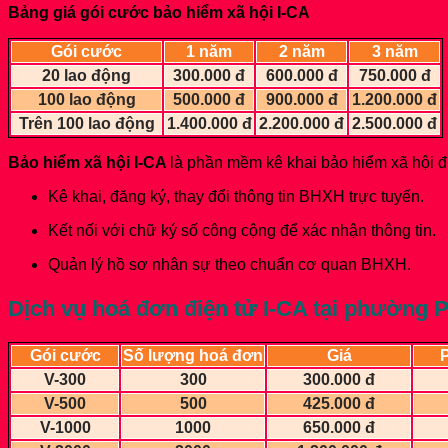
Bảng giá gói cước bảo hiểm xã hội I-CA
Gói cước
1 năm
2 năm
3 năm
20 lao động
300.000 đ
600.000 đ
750.000 đ
100 lao động
500.000 đ
900.000 đ
1.200.000 đ
Trên 100 lao động
1.400.000 đ
2.200.000 đ
2.500.000 đ
Bảo hiểm xã hội I-CA
là phần mềm kê khai bảo hiểm xã hội đ
Kê khai, đăng ký, thay đổi thông tin BHXH trực tuyến.
Kết nối với chữ ký số công cộng để xác nhận thông tin.
Quản lý hồ sơ nhân sự theo chuẩn cơ quan BHXH.
Dịch vụ hoá đơn điện tử I-CA
tại phường P
Gói cước
Số lượng hoá đơn
Giá
P
V-300
300
300.000 đ
V-500
500
425.000 đ
V-1000
1000
650.000 đ