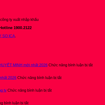
 công ty xuất nhập khẩu
Hotline 1900.2122
 SO ICA
.
ở
HUYẾT MINH mới nhất 2026
Chức năng bình luận bị tắt
Hướng
dẫn
ở
nộp
nhất 2026
Chức năng bình luận bị tắt
Hướng
BÁO
dẫn
CÁO
ở
nộp
TÀI
g ty
Chức năng bình luận bị tắt
Hướng
Quyết
CHÍNH
dẫn
toán
2025
ở
đăng
thuế
kèm
 bình luận bị tắt