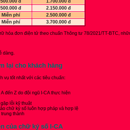
500.000 đ
1.700.000 đ
500.000 đ
2.150.000 đ
Miễn phí
2.500.000 đ
Miễn phí
3.700.000 đ
u trữ hóa đơn điện tử theo chuẩn Thông tư 78/2021/TT-BTC, nhữn
ễ dàng.
em lại cho khách hàng
vụ tốt nhất với các tiêu chuẩn:
 A đến Z do đội ngũ I-CA thực hiện
gặp lỗi kỹ thuật
bảo chữ ký số luôn hợp pháp và hợp lệ
 trung thành
ễn của chữ ký số I-CA