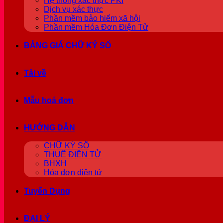
Hệ thống xác thực PKI
Dịch vụ xác thực
Phần mềm bảo hiểm xã hội
Phần mềm Hóa Đơn Điện Tử
BẢNG GIÁ CHỮ KÝ SỐ
Tải về
Mẫu hoá đơn
HƯỚNG DẪN
CHỮ KÝ SỐ
THUẾ ĐIỆN TỬ
BHXH
Hóa đơn điện tử
Tuyển Dụng
ĐẠI LÝ