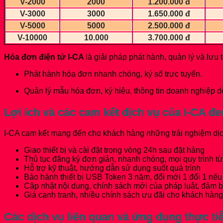
V-2000
2000
1.200.000 đ
V-3000
3000
1.650.000 đ
V-5000
5000
2.500.000 đ
V-10000
10.000
3.700.000 đ
Hóa đơn điện tử I-CA
là giải pháp phát hành, quản lý và lư
Phát hành hóa đơn nhanh chóng, ký số trực tuyến.
Quản lý mẫu hóa đơn, ký hiệu, thông tin doanh nghiệp d
Lợi ích và các cam kết dịch vụ của I-CA đ
I-CA cam kết mang đến cho khách hàng những trải nghiệm dịch 
Giao thiết bị và cài đặt trong vòng 24h sau đặt hàng
Thủ tục đăng ký đơn giản, nhanh chóng, mọi quy trình từ
Hỗ trợ kỹ thuật, hướng dẫn sử dụng suốt quá trình
Bảo hành thiết bị USB Token 3 năm, đổi mới 1 đổi 1 nếu 
Cập nhật nội dung, chính sách mới của pháp luật, đảm 
Giá cạnh tranh, nhiều chính sách ưu đãi cho khách hàng
Các dịch vụ liên quan và ứng dụng thực ti