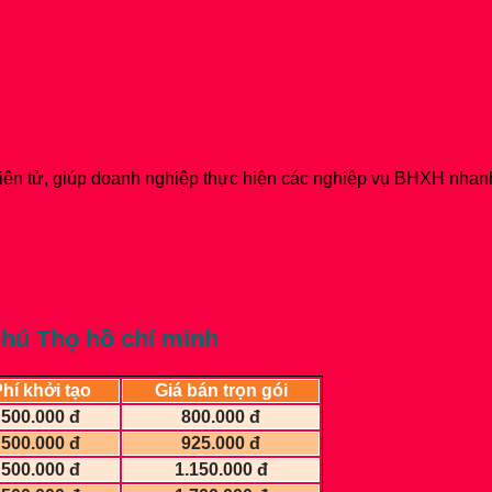
iện tử, giúp doanh nghiệp thực hiện các nghiệp vụ BHXH nhan
hú Thọ hồ chí minh
hí khởi tạo
Giá bán trọn gói
500.000 đ
800.000 đ
500.000 đ
925.000 đ
500.000 đ
1.150.000 đ