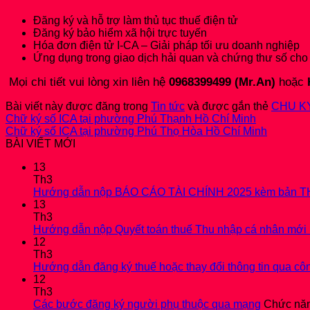
Đăng ký và hỗ trợ làm thủ tục thuế điện tử
Đăng ký bảo hiểm xã hội trực tuyến
Hóa đơn điện tử I-CA – Giải pháp tối ưu doanh nghiệp
Ứng dụng trong giao dịch hải quan và chứng thư số cho
Mọi chi tiết vui lòng xin liên hệ
0968399499 (Mr.An)
hoặc
Bài viết này được đăng trong
Tin tức
và được gắn thẻ
CHU KY
Chữ ký số ICA tại phường Phú Thạnh Hồ Chí Minh
Chữ ký số ICA tại phường Phú Thọ Hòa Hồ Chí Minh
BÀI VIẾT MỚI
13
Th3
Hướng dẫn nộp BÁO CÁO TÀI CHÍNH 2025 kèm bản T
13
Th3
Hướng dẫn nộp Quyết toán thuế Thu nhập cá nhân mới 
12
Th3
Hướng dẫn đăng ký thuế hoặc thay đổi thông tin qua côn
12
Th3
Các bước đăng ký người phụ thuộc qua mạng
Chức năng