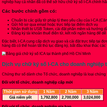
nghiệp hay cá nhân đã có thể sở hữu chữ ký số I-CA chính hã
Các bước chính gồm có:
Chuẩn bị các giấy tờ pháp lý theo yêu cầu của I-CA (C
Gửi hồ sơ qua email hoặc trực tiếp tại điểm dịch vụ
Nhận thiết bị USB Token, cài đặt phần mềm và hướng 
Đăng ký tài khoản thuế điện tử, kết nối ngân hàng để dễ
Đặc biệt, I-CA cung cấp dịch vụ giao và cài đặt trực tiếp tại
hàng đã có thể hoàn tất thủ tục đăng ký, bắt đầu khai thác cá
Dịch vụ chữ ký số I-CA cho doanh nghiệp
Chứng thư số dành cho Tổ chức, doanh nghiệp là loại chứng th
Đối với tổ chức, doanh nghiệp cấp mới
Thời gian sử dụng
1 Năm
2 Năm
3 Năm
Giá niêm yết
1,792,800
2,700,000
3,024,000
Đối với tổ chức, doanh nghiệp gia hạn