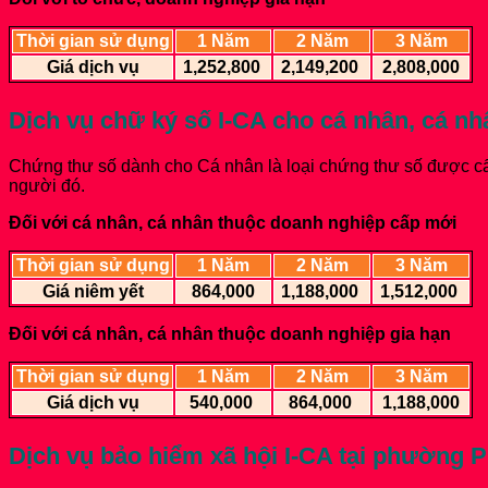
Thời gian sử dụng
1 Năm
2 Năm
3 Năm
Giá dịch vụ
1,252,800
2,149,200
2,808,000
Dịch vụ chữ ký số I-CA cho cá nhân, cá n
Chứng thư số dành cho Cá nhân là loại chứng thư số được cấp
người đó.
Đối với cá nhân, cá nhân thuộc doanh nghiệp cấp mới
Thời gian sử dụng
1 Năm
2 Năm
3 Năm
Giá niêm yết
864,000
1,188,000
1,512,000
Đối với cá nhân, cá nhân thuộc doanh nghiệp gia hạn
Thời gian sử dụng
1 Năm
2 Năm
3 Năm
Giá dịch vụ
540,000
864,000
1,188,000
Dịch vụ bảo hiểm xã hội I-CA
tại phường P