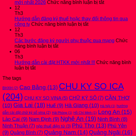
BÁO
ở
mới nhất 2026
Chức năng bình luận bị tắt
CÁO
Hướng
12
TÀI
dẫn
Th3
CHÍNH
nộp
Hướng dẫn đăng ký thuế hoặc thay đổi thông tin qua
2025
ở
Quyết
công ty
Chức năng bình luận bị tắt
kèm
Hướng
toán
12
bản
dẫn
thuế
Th3
THUYẾT
đăng
Thu
Các bước đăng ký người phụ thuộc qua mạng
Chức
MINH
ở
ký
nhập
năng bình luận bị tắt
mới
Các
thuế
cá
06
nhất
bước
hoặc
nhân
Th3
2026
đăng
thay
mới
Hướng dẫn cài đặt HTKK mới nhất !!!
Chức năng bình
ở
ký
đổi
nhất
luận bị tắt
Hướng
người
thông
2026
The tags
dẫn
phụ
tin
CHU KY SO ICA
cài
thuộc
qua
Cao Bằng
(13)
BHXH
(2)
đặt
qua
công
(204)
HTKK
mạng
ty
CẦN THƠ
CHỮ KÝ SỐ
(7)
CHU KY SO VINA
(5)
mới
Gia Lai
(18)
(10)
Huế
(9)
Hà Giang
(10)
nhất
hướng
Hà Nội
(1)
!!!
Long An
(15)
dẫn cài đặt chữ ký số vina
(2)
Hải Phòng
(1)
Hồ Chí Minh
(1)
Nghệ An
(19)
Lào Cai
(9)
Nam Định
(9)
Ninh Bình
(8)
Phú Thọ
(13)
Phú Yên
Ninh Thuận
(7)
nộp thuế điện tử
(3)
Quảng Nam
(14)
Quảng Ngãi
(16)
(9)
Quảng Bình
(7)