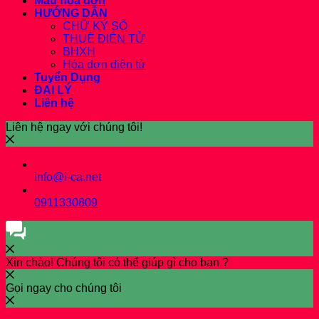
Mẫu hoá đơn
HƯỚNG DẪN
CHỮ KÝ SỐ
THUẾ ĐIỆN TỬ
BHXH
Hóa đơn điện tử
Tuyển Dụng
ĐẠI LÝ
Liên hệ
Liên hệ ngay với chúng tôi!
info@i-ca.net
0911330809
Xin chào! Chúng tôi có thể giúp gì cho bạn ?
Gọi ngay cho chúng tôi