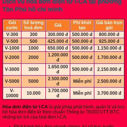
Dịch vụ hoá đơn điện tử I-CA
tại phường
Tân Phú hồ chí minh
Gói
Số lượng
Phí khởi
Giá bán trọn
Giá
cước
hoá đơn
tạo
gói
V-300
300
300.000 đ
500.000 đ
800.000 đ
V-500
500
425.000 đ
500.000 đ
925.000 đ
V-1000
1000
650.000 đ
500.000 đ
1.150.000 đ
1.200.000
V-2000
2000
500.000 đ
1.700.000 đ
đ
1.650.000
V-3000
3000
500.000 đ
2.150.000 đ
đ
2.500.000
V-5000
5000
Miễn phí
2.500.000 đ
đ
V-
3.700.000
10.000
Miễn phí
3.700.000 đ
10000
đ
Hóa đơn điện tử I-CA
là giải pháp phát hành, quản lý và lưu
trữ hóa đơn điện tử theo chuẩn Thông tư 78/2021/TT-BTC,
những lợi ích của hoá đơn I-CA:
Phát hành hóa đơn nhanh chóng, ký số trực tuyến.