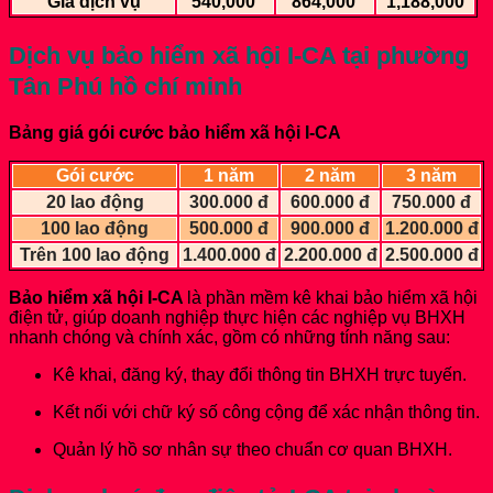
Giá dịch vụ
540,000
864,000
1,188,000
Dịch vụ bảo hiểm xã hội I-CA
tại phường
Tân Phú hồ chí minh
Bảng giá gói cước bảo hiểm xã hội I-CA
Gói cước
1 năm
2 năm
3 năm
20 lao động
300.000 đ
600.000 đ
750.000 đ
100 lao động
500.000 đ
900.000 đ
1.200.000 đ
Trên 100 lao động
1.400.000 đ
2.200.000 đ
2.500.000 đ
Bảo hiểm xã hội I-CA
là phần mềm kê khai bảo hiểm xã hội
điện tử, giúp doanh nghiệp thực hiện các nghiệp vụ BHXH
nhanh chóng và chính xác, gồm có những tính năng sau:
Kê khai, đăng ký, thay đổi thông tin BHXH trực tuyến.
Kết nối với chữ ký số công cộng để xác nhận thông tin.
Quản lý hồ sơ nhân sự theo chuẩn cơ quan BHXH.