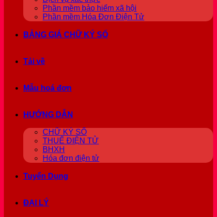
Phần mềm bảo hiểm xã hội
Phần mềm Hóa Đơn Điện Tử
BẢNG GIÁ CHỮ KÝ SỐ
Tải về
Mẫu hoá đơn
HƯỚNG DẪN
CHỮ KÝ SỐ
THUẾ ĐIỆN TỬ
BHXH
Hóa đơn điện tử
Tuyển Dụng
ĐẠI LÝ