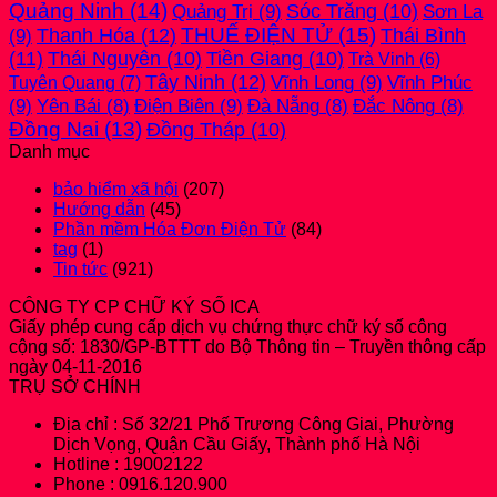
Quảng Ninh
(14)
Quảng Trị
(9)
Sóc Trăng
(10)
Sơn La
THUẾ ĐIỆN TỬ
(15)
(9)
Thanh Hóa
(12)
Thái Bình
(11)
Thái Nguyên
(10)
Tiền Giang
(10)
Trà Vinh
(6)
Tây Ninh
(12)
Vĩnh Long
(9)
Vĩnh Phúc
Tuyên Quang
(7)
(9)
Điện Biên
(9)
Yên Bái
(8)
Đà Nẵng
(8)
Đắc Nông
(8)
Đồng Nai
(13)
Đồng Tháp
(10)
Danh mục
bảo hiểm xã hội
(207)
Hướng dẫn
(45)
Phần mềm Hóa Đơn Điện Tử
(84)
tag
(1)
Tin tức
(921)
CÔNG TY CP CHỮ KÝ SỐ ICA
Giấy phép cung cấp dịch vụ chứng thực chữ ký số công
cộng số: 1830/GP-BTTT do Bộ Thông tin – Truyền thông cấp
ngày 04-11-2016
TRỤ SỞ CHÍNH
Địa chỉ : Số 32/21 Phố Trương Công Giai, Phường
Dịch Vọng, Quận Cầu Giấy, Thành phố Hà Nội
Hotline : 19002122
Phone : 0916.120.900