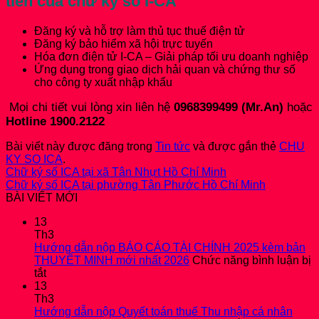
tiễn của chữ ký số I-CA
Đăng ký và hỗ trợ làm thủ tục thuế điện tử
Đăng ký bảo hiểm xã hội trực tuyến
Hóa đơn điện tử I-CA – Giải pháp tối ưu doanh nghiệp
Ứng dụng trong giao dịch hải quan và chứng thư số
cho công ty xuất nhập khẩu
Mọi chi tiết vui lòng xin liên hệ
0968399499 (Mr.An)
hoặc
Hotline 1900.2122
Bài viết này được đăng trong
Tin tức
và được gắn thẻ
CHU
KY SO ICA
.
Chữ ký số ICA tại xã Tân Nhựt Hồ Chí Minh
Chữ ký số ICA tại phường Tân Phước Hồ Chí Minh
BÀI VIẾT MỚI
13
Th3
Hướng dẫn nộp BÁO CÁO TÀI CHÍNH 2025 kèm bản
THUYẾT MINH mới nhất 2026
Chức năng bình luận bị
ở
tắt
Hướng
13
dẫn
Th3
nộp
Hướng dẫn nộp Quyết toán thuế Thu nhập cá nhân