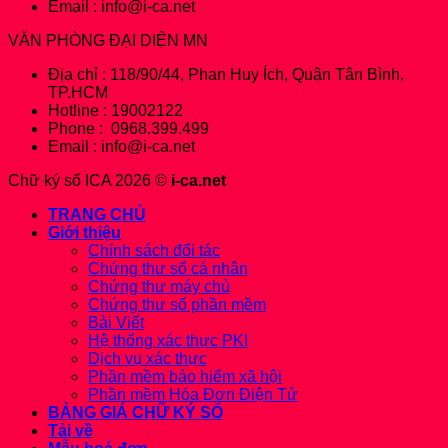
Email : info@i-ca.net
VĂN PHÒNG ĐẠI DIỆN MN
Địa chỉ : 118/90/44, Phan Huy Ích, Quận Tân Bình,
TP.HCM
Hotline : 19002122
Phone : 0968.399.499
Email : info@i-ca.net
Chữ ký số ICA 2026 ©
i-ca.net
TRANG CHỦ
Giới thiệu
Chính sách đối tác
Chứng thư số cá nhân
Chứng thư máy chủ
Chứng thư số phần mềm
Bài Viết
Hệ thống xác thực PKI
Dịch vụ xác thực
Phần mềm bảo hiểm xã hội
Phần mềm Hóa Đơn Điện Tử
BẢNG GIÁ CHỮ KÝ SỐ
Tải về