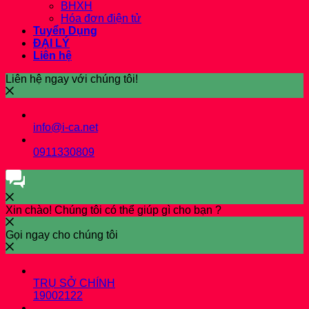
BHXH
Hóa đơn điện tử
Tuyển Dụng
ĐẠI LÝ
Liên hệ
Liên hệ ngay với chúng tôi!
info@i-ca.net
0911330809
Xin chào! Chúng tôi có thể giúp gì cho bạn ?
Gọi ngay cho chúng tôi
TRỤ SỞ CHÍNH
19002122