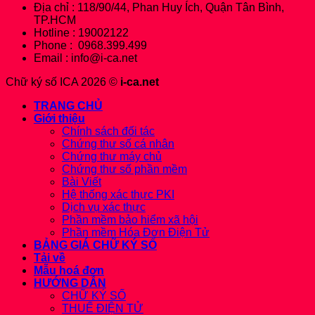
Địa chỉ : 118/90/44, Phan Huy Ích, Quận Tân Bình,
TP.HCM
Hotline : 19002122
Phone : 0968.399.499
Email : info@i-ca.net
Chữ ký số ICA 2026 ©
i-ca.net
TRANG CHỦ
Giới thiệu
Chính sách đối tác
Chứng thư số cá nhân
Chứng thư máy chủ
Chứng thư số phần mềm
Bài Viết
Hệ thống xác thực PKI
Dịch vụ xác thực
Phần mềm bảo hiểm xã hội
Phần mềm Hóa Đơn Điện Tử
BẢNG GIÁ CHỮ KÝ SỐ
Tải về
Mẫu hoá đơn
HƯỚNG DẪN
CHỮ KÝ SỐ
THUẾ ĐIỆN TỬ