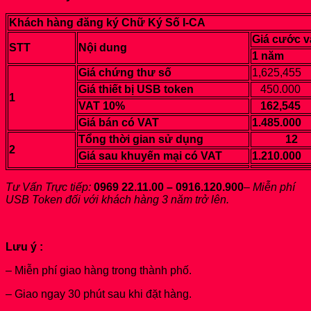
Khách hàng đăng ký Chữ Ký Số I-CA
Giá cước v
STT
Nội dung
1 năm
Giá chứng thư số
1,625,455
Giá thiết bị USB token
450.000
1
VAT 10%
162,545
Giá bán có VAT
1.485.000
Tổng thời gian sử dụng
12
2
Giá sau khuyến mại có VAT
1.210.000
Tư Vấn Trực tiếp:
0969 22.11.00 – 0916.120.900
–
Miễn phí
USB Token đối với khách hàng 3 năm trở lên.
Lưu ý :
– Miễn phí giao hàng trong thành phố.
– Giao ngay 30 phút sau khi đặt hàng.