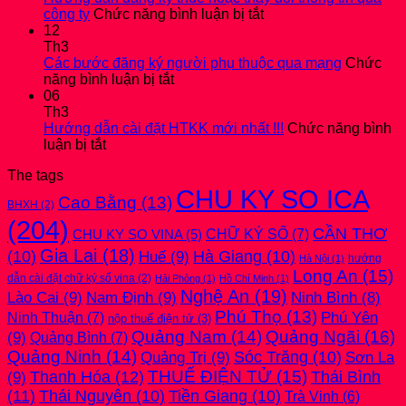
2025
ở
Quyết
công ty
Chức năng bình luận bị tắt
kèm
Hướng
toán
12
bản
dẫn
thuế
Th3
THUYẾT
đăng
Thu
Các bước đăng ký người phụ thuộc qua mạng
Chức
MINH
ở
ký
nhập
năng bình luận bị tắt
mới
Các
thuế
cá
06
nhất
bước
hoặc
nhân
Th3
2026
đăng
thay
mới
Hướng dẫn cài đặt HTKK mới nhất !!!
Chức năng bình
ở
ký
đổi
nhất
luận bị tắt
Hướng
người
thông
2026
The tags
dẫn
phụ
tin
CHU KY SO ICA
cài
thuộc
qua
Cao Bằng
(13)
BHXH
(2)
đặt
qua
công
(204)
HTKK
mạng
ty
CẦN THƠ
CHỮ KÝ SỐ
(7)
CHU KY SO VINA
(5)
mới
Gia Lai
(18)
(10)
Huế
(9)
Hà Giang
(10)
nhất
hướng
Hà Nội
(1)
!!!
Long An
(15)
dẫn cài đặt chữ ký số vina
(2)
Hải Phòng
(1)
Hồ Chí Minh
(1)
Nghệ An
(19)
Lào Cai
(9)
Nam Định
(9)
Ninh Bình
(8)
Phú Thọ
(13)
Phú Yên
Ninh Thuận
(7)
nộp thuế điện tử
(3)
Quảng Nam
(14)
Quảng Ngãi
(16)
(9)
Quảng Bình
(7)
Quảng Ninh
(14)
Quảng Trị
(9)
Sóc Trăng
(10)
Sơn La
THUẾ ĐIỆN TỬ
(15)
(9)
Thanh Hóa
(12)
Thái Bình
(11)
Thái Nguyên
(10)
Tiền Giang
(10)
Trà Vinh
(6)