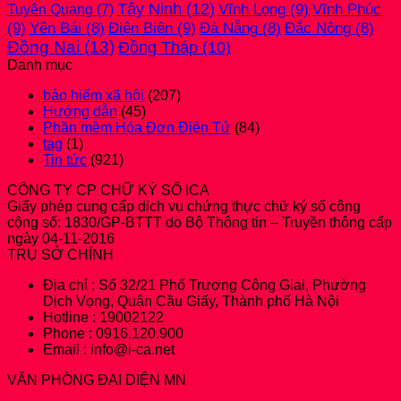
Tây Ninh
(12)
Vĩnh Long
(9)
Vĩnh Phúc
Tuyên Quang
(7)
(9)
Điện Biên
(9)
Yên Bái
(8)
Đà Nẵng
(8)
Đắc Nông
(8)
Đồng Nai
(13)
Đồng Tháp
(10)
Danh mục
bảo hiểm xã hội
(207)
Hướng dẫn
(45)
Phần mềm Hóa Đơn Điện Tử
(84)
tag
(1)
Tin tức
(921)
CÔNG TY CP CHỮ KÝ SỐ ICA
Giấy phép cung cấp dịch vụ chứng thực chữ ký số công
cộng số: 1830/GP-BTTT do Bộ Thông tin – Truyền thông cấp
ngày 04-11-2016
TRỤ SỞ CHÍNH
Địa chỉ : Số 32/21 Phố Trương Công Giai, Phường
Dịch Vọng, Quận Cầu Giấy, Thành phố Hà Nội
Hotline : 19002122
Phone : 0916.120.900
Email : info@i-ca.net
VĂN PHÒNG ĐẠI DIỆN MN