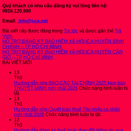
Quý khách có nhu cầu đăng ký vui lòng liên hệ:
0916.120.900
Email:
info@i-ca.net
Bài viết này được đăng trong
Tin tức
và được gắn thẻ
Trà
Vinh
.
HỖ TRỢ ĐĂNG KÝ BẢO HIỂM XÃ HỘI ICA HUYỆN BÌNH
CHÁNH – TP HỒ CHÍ MINH
HỖ TRỢ ĐĂNG KÝ BẢO HIỂM XÃ HỘI ICA HUYỆN CẦN
GIỜ – TP HỒ CHÍ MINH
BÀI VIẾT MỚI
13
Th3
Hướng dẫn nộp BÁO CÁO TÀI CHÍNH 2025 kèm bản
THUYẾT MINH mới nhất 2026
Chức năng bình luận bị
ở
tắt
Hướng
13
dẫn
Th3
nộp
Hướng dẫn nộp Quyết toán thuế Thu nhập cá nhân
BÁO
ở
mới nhất 2026
Chức năng bình luận bị tắt
CÁO
Hướng
12
TÀI
dẫn
Th3
CHÍNH
nộp
Hướng dẫn đăng ký thuế hoặc thay đổi thông tin qua