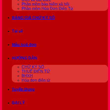
Phần mềm bảo hiểm xã hội
Phần mềm Hóa Đơn Điện Tử
BẢNG GIÁ CHỮ KÝ SỐ
Tải về
Mẫu hoá đơn
HƯỚNG DẪN
CHỮ KÝ SỐ
THUẾ ĐIỆN TỬ
BHXH
Hóa đơn điện tử
Tuyển Dụng
ĐẠI LÝ