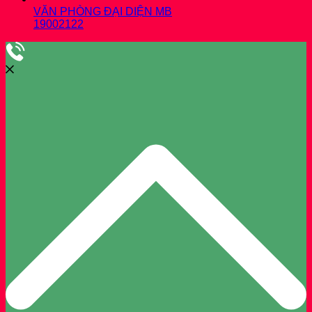
VĂN PHÒNG ĐẠI DIỆN MB
19002122