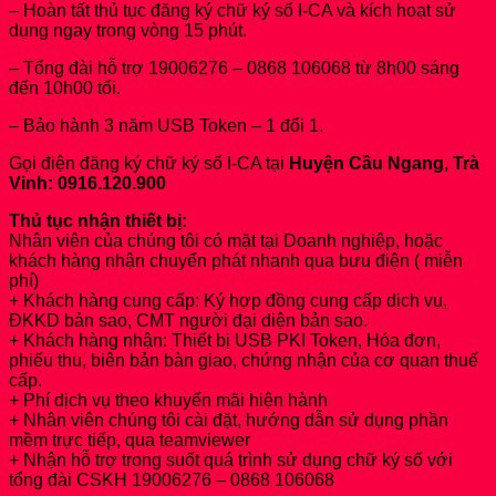
– Hoàn tất thủ tục đăng ký chữ ký số I-CA và kích hoạt sử
dụng ngay trong vòng 15 phút.
– Tổng đài hỗ trợ 19006276 – 0868 106068 từ 8h00 sáng
đến 10h00 tối.
– Bảo hành 3 năm USB Token – 1 đổi 1.
Gọi điện đăng ký chữ ký số I-CA tại
Huyện Cầu Ngang, Trà
Vinh: 0916.120.900
Thủ tục nhận thiết bị:
Nhân viên của chúng tôi có mặt tại Doanh nghiệp, hoặc
khách hàng nhận chuyển phát nhanh qua bưu điện ( miễn
phí)
+ Khách hàng cung cấp: Ký hợp đồng cung cấp dịch vụ,
ĐKKD bản sao, CMT người đại diện bản sao.
+ Khách hàng nhận: Thiết bị USB PKI Token, Hóa đơn,
phiếu thu, biên bản bàn giao, chứng nhận của cơ quan thuế
cấp.
+ Phí dịch vụ theo khuyến mãi hiện hành
+ Nhân viên chúng tôi cài đặt, hướng dẫn sử dụng phần
mềm trực tiếp, qua teamviewer
+ Nhận hỗ trợ trong suốt quá trình sử dụng chữ ký số với
tổng đài CSKH 19006276 – 0868 106068