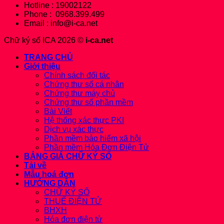
Hotline : 19002122
Phone : 0968.399.499
Email : info@i-ca.net
Chữ ký số ICA 2026 ©
i-ca.net
TRANG CHỦ
Giới thiệu
Chính sách đối tác
Chứng thư số cá nhân
Chứng thư máy chủ
Chứng thư số phần mềm
Bài Viết
Hệ thống xác thực PKI
Dịch vụ xác thực
Phần mềm bảo hiểm xã hội
Phần mềm Hóa Đơn Điện Tử
BẢNG GIÁ CHỮ KÝ SỐ
Tải về
Mẫu hoá đơn
HƯỚNG DẪN
CHỮ KÝ SỐ
THUẾ ĐIỆN TỬ
BHXH
Hóa đơn điện tử