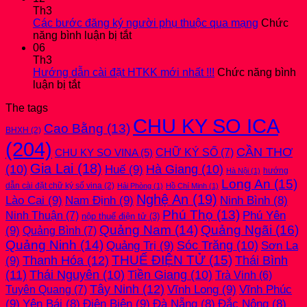
bản
dẫn
thuế
Th3
THUYẾT
đăng
Thu
Các bước đăng ký người phụ thuộc qua mạng
Chức
MINH
ở
ký
nhập
năng bình luận bị tắt
mới
Các
thuế
cá
06
nhất
bước
hoặc
nhân
Th3
2026
đăng
thay
mới
Hướng dẫn cài đặt HTKK mới nhất !!!
Chức năng bình
ở
ký
đổi
nhất
luận bị tắt
Hướng
người
thông
2026
The tags
dẫn
phụ
tin
CHU KY SO ICA
cài
thuộc
qua
Cao Bằng
(13)
BHXH
(2)
đặt
qua
công
(204)
HTKK
mạng
ty
CẦN THƠ
CHỮ KÝ SỐ
(7)
CHU KY SO VINA
(5)
mới
Gia Lai
(18)
(10)
Huế
(9)
Hà Giang
(10)
nhất
hướng
Hà Nội
(1)
!!!
Long An
(15)
dẫn cài đặt chữ ký số vina
(2)
Hải Phòng
(1)
Hồ Chí Minh
(1)
Nghệ An
(19)
Lào Cai
(9)
Nam Định
(9)
Ninh Bình
(8)
Phú Thọ
(13)
Phú Yên
Ninh Thuận
(7)
nộp thuế điện tử
(3)
Quảng Nam
(14)
Quảng Ngãi
(16)
(9)
Quảng Bình
(7)
Quảng Ninh
(14)
Quảng Trị
(9)
Sóc Trăng
(10)
Sơn La
THUẾ ĐIỆN TỬ
(15)
(9)
Thanh Hóa
(12)
Thái Bình
(11)
Thái Nguyên
(10)
Tiền Giang
(10)
Trà Vinh
(6)
Tây Ninh
(12)
Vĩnh Long
(9)
Vĩnh Phúc
Tuyên Quang
(7)
(9)
Điện Biên
(9)
Yên Bái
(8)
Đà Nẵng
(8)
Đắc Nông
(8)