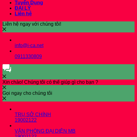
Tuyển Dụng
ĐẠI LÝ
Liên hệ
Liên hệ ngay với chúng tôi!
info@i-ca.net
0911330809
Xin chào! Chúng tôi có thể giúp gì cho bạn ?
Gọi ngay cho chúng tôi
TRỤ SỞ CHÍNH
19002122
VĂN PHÒNG ĐẠI DIỆN MB
19002122