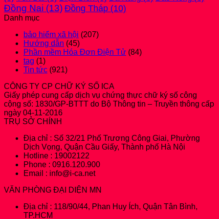
Đồng Nai
(13)
Đồng Tháp
(10)
Danh mục
bảo hiểm xã hội
(207)
Hướng dẫn
(45)
Phần mềm Hóa Đơn Điện Tử
(84)
tag
(1)
Tin tức
(921)
CÔNG TY CP CHỮ KÝ SỐ ICA
Giấy phép cung cấp dịch vụ chứng thực chữ ký số công
cộng số: 1830/GP-BTTT do Bộ Thông tin – Truyền thông cấp
ngày 04-11-2016
TRỤ SỞ CHÍNH
Địa chỉ : Số 32/21 Phố Trương Công Giai, Phường
Dịch Vọng, Quận Cầu Giấy, Thành phố Hà Nội
Hotline : 19002122
Phone : 0916.120.900
Email : info@i-ca.net
VĂN PHÒNG ĐẠI DIỆN MN
Địa chỉ : 118/90/44, Phan Huy Ích, Quận Tân Bình,
TP.HCM