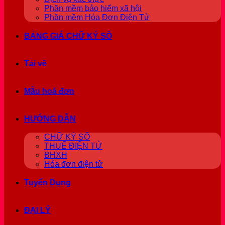
Phần mềm bảo hiểm xã hội
Phần mềm Hóa Đơn Điện Tử
BẢNG GIÁ CHỮ KÝ SỐ
Tải về
Mẫu hoá đơn
HƯỚNG DẪN
CHỮ KÝ SỐ
THUẾ ĐIỆN TỬ
BHXH
Hóa đơn điện tử
Tuyển Dụng
ĐẠI LÝ