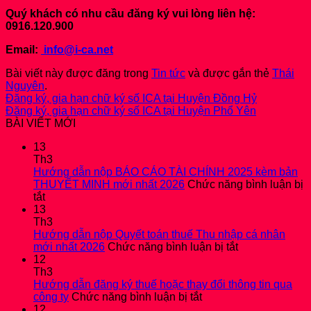
Quý khách có nhu cầu đăng ký vui lòng liên hệ:
0916.120.900
Email:
info@i-ca.net
Bài viết này được đăng trong
Tin tức
và được gắn thẻ
Thái
Nguyên
.
Đăng ký, gia hạn chữ ký số ICA tại Huyện Đồng Hỷ
Đăng ký, gia hạn chữ ký số ICA tại Huyện Phổ Yên
BÀI VIẾT MỚI
13
Th3
Hướng dẫn nộp BÁO CÁO TÀI CHÍNH 2025 kèm bản
THUYẾT MINH mới nhất 2026
Chức năng bình luận bị
ở
tắt
Hướng
13
dẫn
Th3
nộp
Hướng dẫn nộp Quyết toán thuế Thu nhập cá nhân
BÁO
ở
mới nhất 2026
Chức năng bình luận bị tắt
CÁO
Hướng
12
TÀI
dẫn
Th3
CHÍNH
nộp
Hướng dẫn đăng ký thuế hoặc thay đổi thông tin qua
2025
ở
Quyết
công ty
Chức năng bình luận bị tắt
kèm
Hướng
toán
12