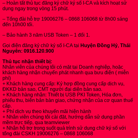
– Hoàn tất thủ tục đăng ký chữ ký số I-CA và kích hoạt sử
dụng ngay trong vòng 15 phút.
– Tổng đài hỗ trợ 19006276 – 0868 106068 từ 8h00 sáng
đến 10h00 tối.
– Bảo hành 3 năm USB Token – 1 đổi 1.
Gọi điện đăng ký chữ ký số I-CA tại
Huyện Đồng Hỷ, Thái
Nguyên: 0916.120.900
Thủ tục nhận thiết bị:
Nhân viên của chúng tôi có mặt tại Doanh nghiệp, hoặc
khách hàng nhận chuyển phát nhanh qua bưu điện ( miễn
phí)
+ Khách hàng cung cấp: Ký hợp đồng cung cấp dịch vụ,
ĐKKD bản sao, CMT người đại diện bản sao.
+ Khách hàng nhận: Thiết bị USB PKI Token, Hóa đơn,
phiếu thu, biên bản bàn giao, chứng nhận của cơ quan thuế
cấp.
+ Phí dịch vụ theo khuyến mãi hiện hành
+ Nhân viên chúng tôi cài đặt, hướng dẫn sử dụng phần
mềm trực tiếp, qua teamviewer
+ Nhận hỗ trợ trong suốt quá trình sử dụng chữ ký số với
tổng đài CSKH 19006276 – 0868 106068