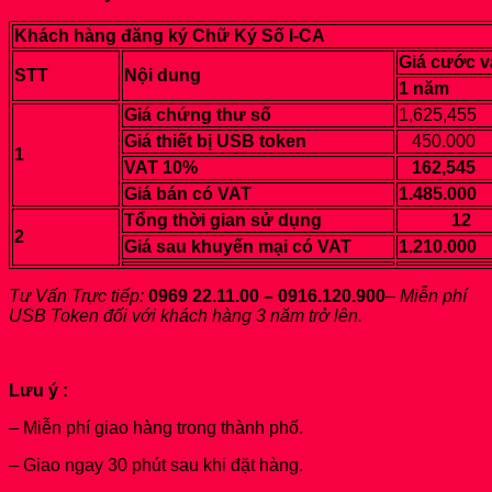
Khách hàng đăng ký Chữ Ký Số I-CA
Giá cước v
STT
Nội dung
1 năm
Giá chứng thư số
1,625,455
Giá thiết bị USB token
450.000
1
VAT 10%
162,545
Giá bán có VAT
1.485.000
Tổng thời gian sử dụng
12
2
Giá sau khuyến mại có VAT
1.210.000
Tư Vấn Trực tiếp:
0969 22.11.00 – 0916.120.900
–
Miễn phí
USB Token đối với khách hàng 3 năm trở lên.
Lưu ý :
– Miễn phí giao hàng trong thành phố.
– Giao ngay 30 phút sau khi đặt hàng.