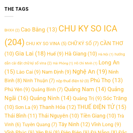
THE TAGS
CHU KY SO ICA
Cao Bằng
(13)
BHXH
(2)
(204)
CẦN THƠ
CHỮ KÝ SỐ
(7)
CHU KY SO VINA
(5)
Gia Lai
(18)
(10)
Huế
(9)
Hà Giang
(10)
hướng
Hà Nội
(1)
Long An
dẫn cài đặt chữ ký số vina
(2)
Hải Phòng
(1)
Hồ Chí Minh
(1)
Nghệ An
(19)
(15)
Lào Cai
(9)
Nam Định
(9)
Ninh
Phú Thọ
(13)
Bình
(8)
Ninh Thuận
(7)
nộp thuế điện tử
(3)
Quảng
Quảng Nam
(14)
Phú Yên
(9)
Quảng Bình
(7)
Ngãi
(16)
Quảng Ninh
(14)
Quảng Trị
(9)
Sóc Trăng
THUẾ ĐIỆN TỬ
(15)
Thanh Hóa
(12)
(10)
Sơn La
(9)
Thái Bình
(11)
Thái Nguyên
(10)
Tiền Giang
(10)
Trà
Tây Ninh
(12)
Vĩnh Long
(9)
Vinh
(6)
Tuyên Quang
(7)
Vĩnh Phúc
(9)
Điện Biên
(9)
Yên Bái
(8)
Đà Nẵng
(8)
Đắc