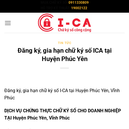
Bỏ
MUA CHỮ KÝ SỐ :
0911330809
HỖ TRỢ KỸ THUÂT:
19002122
qua
nội
dung
TIN TỨC
Đăng ký, gia hạn chữ ký số ICA tại
Huyện Phúc Yên
Đăng ký, gia hạn chữ ký số I-CA tại Huyện Phúc Yên, Vĩnh
Phúc
DỊCH VỤ CHỨNG THỰC CHỮ KÝ SỐ CHO DOANH NGHIỆP
TẠI Huyện Phúc Yên, Vĩnh Phúc