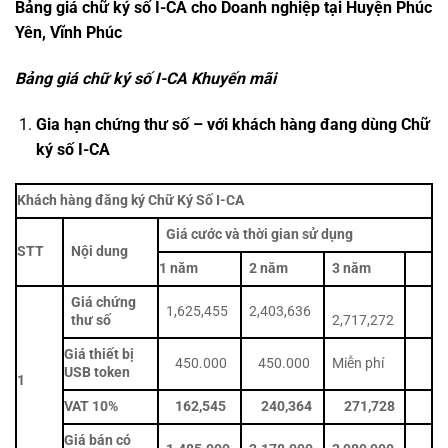
Bảng giá chữ ký số I-CA cho Doanh nghiệp tại Huyện Phúc
Yên, Vĩnh Phúc
Bảng giá chữ ký số I-CA Khuyến mãi
Gia hạn chứng thư số – với khách hàng đang dùng Chữ
ký số I-CA
Khách hàng đăng ký Chữ Ký Số I-CA
Giá cước và thời gian sử dụng
STT
Nội dung
1 năm
2 năm
3 năm
Giá chứng
1,625,455
2,403,636
thư số
2,717,272
Giá thiết bị
450.000
450.000
Miễn phí
USB token
1
VAT 10%
162,545
240,364
271,728
Giá bán có