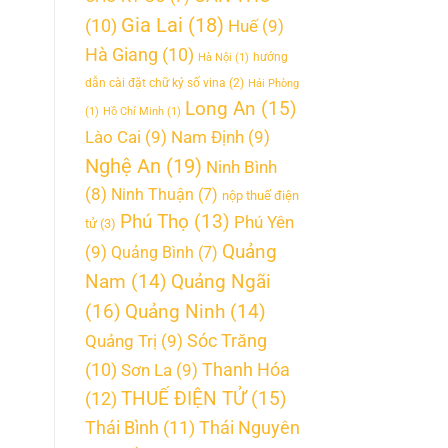
Gia Lai
(18)
(10)
Huế
(9)
Hà Giang
(10)
hướng
Hà Nội
(1)
dẫn cài đặt chữ ký số vina
(2)
Hải Phòng
Long An
(15)
(1)
Hồ Chí Minh
(1)
Lào Cai
(9)
Nam Định
(9)
Nghệ An
(19)
Ninh Bình
(8)
Ninh Thuận
(7)
nộp thuế điện
Phú Thọ
(13)
Phú Yên
tử
(3)
Quảng
(9)
Quảng Bình
(7)
Quảng Ngãi
Nam
(14)
(16)
Quảng Ninh
(14)
Quảng Trị
(9)
Sóc Trăng
Thanh Hóa
(10)
Sơn La
(9)
THUẾ ĐIỆN TỬ
(15)
(12)
Thái Bình
(11)
Thái Nguyên