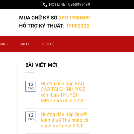
HOTLINE : 0968399499
MUA CHỮ KÝ SỐ :
0911330809
HỖ TRỢ KỸ THUÂT:
19002122
DỤNG
ĐẠI LÝ
LIÊN HỆ
BÀI VIẾT MỚI
Hướng dẫn nộp BÁO
13
Th3
CÁO TÀI CHÍNH 2025
kèm bản THUYẾT
MINH mới nhất 2026
Hướng dẫn nộp Quyết
13
Th3
toán thuế Thu nhập cá
nhân mới nhất 2026