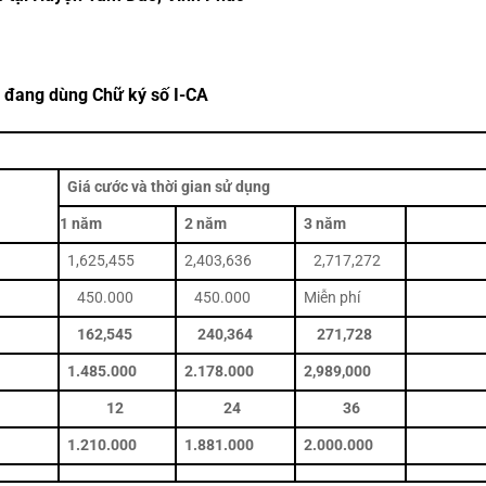
g đang dùng Chữ ký số I-CA
Giá cước và thời gian sử dụng
1 năm
2 năm
3 năm
1,625,455
2,403,636
2,717,272
450.000
450.000
Miễn phí
162,545
240,364
271,728
1.485.000
2.178.000
2,989,000
12
24
36
1.210.000
1.881.000
2.000.000