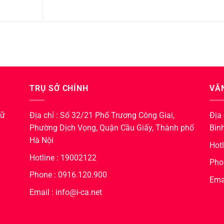
TRỤ SỞ CHÍNH
VĂ
hữ
Địa chỉ : Số 32/21 Phố Trương Công Giai,
Địa
Phường Dịch Vọng, Quận Cầu Giấy, Thành phố
Bìn
Hà Nội
Hot
Hotline : 19002122
Pho
Phone : 0916.120.900
Emai
Email : info@i-ca.net