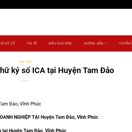
HỮ KÝ SỐ
TẢI VỀ
MẪU HOÁ ĐƠN
HƯỚNG DẪN
TUYỂN 
TIN TỨC
chữ ký số ICA tại Huyện Tam Đảo
 Tam Đảo, Vĩnh Phúc
ANH NGHIỆP TẠI Huyện Tam Đảo, Vĩnh Phúc
p tại Huyện Tam Đảo, Vĩnh Phúc