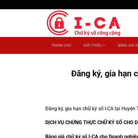
Bỏ
qua
nội
dung
TRANG CHỦ
GIỚI THIỆU
BẢNG GIÁ C
Đăng ký, gia hạn 
Đăng ký, gia hạn chữ ký số I-CA tại Huyện
DỊCH VỤ CHỨNG THỰC CHỮ KÝ SỐ CHO DO
Bảng giá chữ ký số I-CA cho Doanh nghiệ