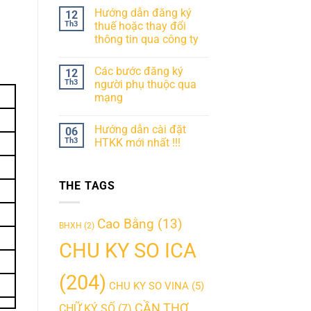
Hướng dẫn đăng ký
12
Th3
thuế hoặc thay đổi
thông tin qua công ty
Các bước đăng ký
12
Th3
người phụ thuộc qua
mạng
Hướng dẫn cài đặt
06
Th3
HTKK mới nhất !!!
THE TAGS
Cao Bằng
(13)
BHXH
(2)
CHU KY SO ICA
(204)
CHU KY SO VINA
(5)
CẦN THƠ
CHỮ KÝ SỐ
(7)