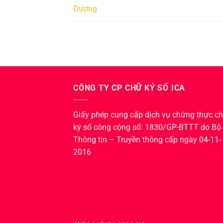
Dương
CÔNG TY CP CHỮ KÝ SỐ ICA
Giấy phép cung cấp dịch vụ chứng thực c
ký số công cộng số: 1830/GP-BTTT do Bộ
Thông tin – Truyền thông cấp ngày 04-11-
2016