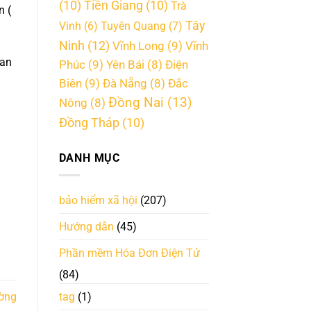
(10)
Tiền Giang
(10)
Trà
n (
Tây
Vinh
(6)
Tuyên Quang
(7)
Ninh
(12)
Vĩnh Long
(9)
Vĩnh
uan
Phúc
(9)
Điện
Yên Bái
(8)
Biên
(9)
Đà Nẵng
(8)
Đắc
Đồng Nai
(13)
Nông
(8)
Đồng Tháp
(10)
DANH MỤC
bảo hiểm xã hội
(207)
Hướng dẫn
(45)
Phần mềm Hóa Đơn Điện Tử
(84)
tag
(1)
ường