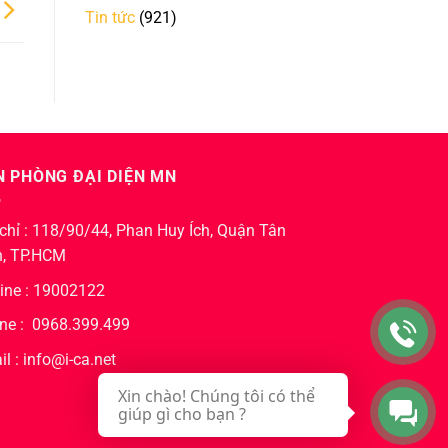
Tin tức
(921)
N PHÒNG ĐẠI DIỆN MN
 chỉ : 118/90/44, Phan Huy Ích, Quận Tân
h, TP.HCM
line : 19002122
ne : 0968.399.499
l : info@i-ca.net
Xin chào! Chúng tôi có thể
giúp gì cho bạn ?