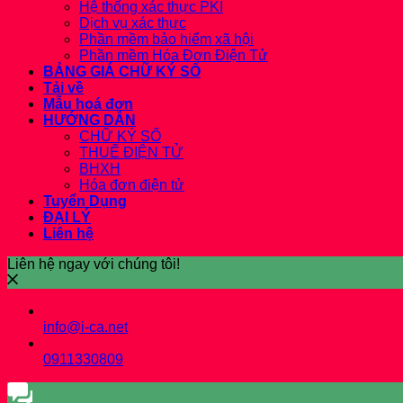
Hệ thống xác thực PKI
Dịch vụ xác thực
Phần mềm bảo hiểm xã hội
Phần mềm Hóa Đơn Điện Tử
BẢNG GIÁ CHỮ KÝ SỐ
Tải về
Mẫu hoá đơn
HƯỚNG DẪN
CHỮ KÝ SỐ
THUẾ ĐIỆN TỬ
BHXH
Hóa đơn điện tử
Tuyển Dụng
ĐẠI LÝ
Liên hệ
Liên hệ ngay với chúng tôi!
info@i-ca.net
0911330809