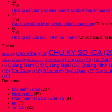
12
Th3
Hướng dẫn đăng ký thuế hoặc thay đổi thông tin qua côn
12
Th3
Các bước đăng ký người phụ thuộc qua mạng
Chức năng
06
Th3
Hướng dẫn cài đặt HTKK mới nhất !!!
Chức năng bình luậ
The tags
CHU KY SO ICA
(2
Cao Bằng
(13)
BHXH
(2)
Long An
(15)
Lào Cai
(
chữ ký số vina
(2)
Hải Phòng
(1)
Hồ Chí Minh
(1)
Quảng Nam
(14)
Quảng Ngãi
(16)
Quảng Ninh
(
(7)
(10)
Tiền Giang
(10)
Tây Nin
Tuyên Quang
(7)
Trà Vinh
(6)
(10)
Danh mục
bảo hiểm xã hội
(207)
Hướng dẫn
(45)
Phần mềm Hóa Đơn Điện Tử
(84)
tag
(1)
Tin tức
(921)