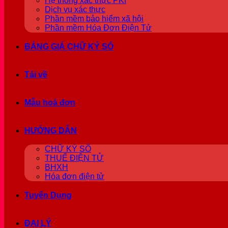
Hệ thống xác thực PKI
Dịch vụ xác thực
Phần mềm bảo hiểm xã hội
Phần mềm Hóa Đơn Điện Tử
BẢNG GIÁ CHỮ KÝ SỐ
Tải về
Mẫu hoá đơn
HƯỚNG DẪN
CHỮ KÝ SỐ
THUẾ ĐIỆN TỬ
BHXH
Hóa đơn điện tử
Tuyển Dụng
ĐẠI LÝ