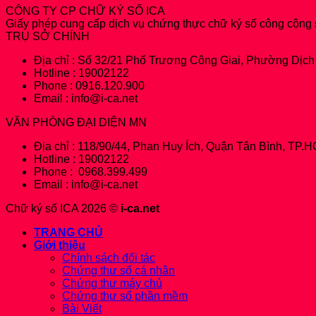
CÔNG TY CP CHỮ KÝ SỐ ICA
Giấy phép cung cấp dịch vụ chứng thực chữ ký số công cộng
TRỤ SỞ CHÍNH
Địa chỉ : Số 32/21 Phố Trương Công Giai, Phường Dịc
Hotline : 19002122
Phone : 0916.120.900
Email : info@i-ca.net
VĂN PHÒNG ĐẠI DIỆN MN
Địa chỉ : 118/90/44, Phan Huy Ích, Quận Tân Bình, TP.
Hotline : 19002122
Phone : 0968.399.499
Email : info@i-ca.net
Chữ ký số ICA 2026 ©
i-ca.net
TRANG CHỦ
Giới thiệu
Chính sách đối tác
Chứng thư số cá nhân
Chứng thư máy chủ
Chứng thư số phần mềm
Bài Viết