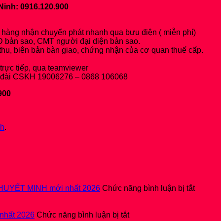
Ninh: 0916.120.900
h hàng nhận chuyển phát nhanh qua bưu điện ( miễn phí)
 bản sao, CMT người đại diện bản sao.
thu, biên bản bàn giao, chứng nhận của cơ quan thuế cấp.
trực tiếp, qua teamviewer
ổng đài CSKH 19006276 – 0868 106068
900
nh
.
ở
HUYẾT MINH mới nhất 2026
Chức năng bình luận bị tắt
Hướng
dẫn
ở
nộp
nhất 2026
Chức năng bình luận bị tắt