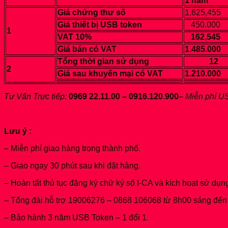
1 năm
Giá chứng thư số
1,625,455
Giá thiết bị USB token
450.000
1
VAT 10%
162,545
Giá bán có VAT
1.485.000
Tổng thời gian sử dụng
12
2
Giá sau khuyến mại có VAT
1.210.000
Tư Vấn Trực tiếp:
0969 22.11.00 – 0916.120.900
–
Miễn phí US
Lưu ý :
– Miễn phí giao hàng trong thành phố.
– Giao ngay 30 phút sau khi đặt hàng.
– Hoàn tất thủ tục đăng ký chữ ký số I-CA và kích hoạt sử dụn
– Tổng đài hỗ trợ 19006276 – 0868 106068 từ 8h00 sáng đến 
– Bảo hành 3 năm USB Token – 1 đổi 1.