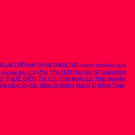
ẾT
a Lai
(18)
Huế
(9)
Hà Giang
(10)
hướng dẫn cài đặt
Hà Nội
(1)
Phú Thọ
(13)
Phú Yên
(9)
)
Quảng Bình
nộp thuế điện tử
(3)
THUẾ ĐIỆN TỬ
(15)
2)
Thái Bình
(11)
Thái Nguyên
Đồng Nai
(13)
Đồng Tháp
Đà Nẵng
(8)
Đắc Nông
(8)