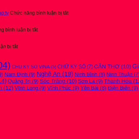
Hướng
BÁO
dẫn
CÁO
ở
nộp
TÀI
g ty
Chức năng bình luận bị tắt
Hướng
Quyết
CHÍNH
dẫn
toán
2025
ở
đăng
thuế
kèm
 bình luận bị tắt
Các
ký
Thu
bản
bước
thuế
nhập
THUY
ở
đăng
hoặc
cá
MINH
n bị tắt
Hướng
ký
thay
nhân
mới
dẫn
người
đổi
mới
nhất
04)
cài
phụ
thông
nhất
2026
Gi
CẦN THƠ
(10)
CHỮ KÝ SỐ
(7)
CHU KY SO VINA
(5)
đặt
thuộc
tin
2026
Nghệ An
(19)
9)
Nam Định
(9)
HTKK
qua
qua
Ninh Bình
(8)
Ninh Thuận
(7
mới
mạng
công
14)
Quảng Trị
(9)
Sóc Trăng
(10)
Sơn La
(9)
Thanh Hóa
(1
nhất
ty
h
(12)
Vĩnh Long
(9)
Vĩnh Phúc
(9)
Điện Biên
(9)
Yên Bái
(8)
!!!