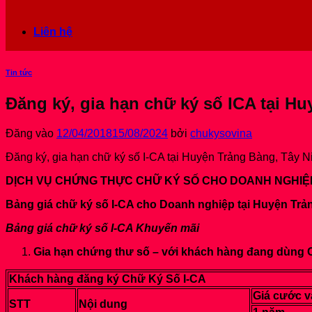
Liên hệ
Tin tức
Đăng ký, gia hạn chữ ký số ICA tại H
Đăng vào
12/04/2018
15/08/2024
bởi
chukysovina
Đăng ký, gia hạn chữ ký số I-CA tại Huyện Trảng Bàng, Tây N
DỊCH VỤ CHỨNG THỰC CHỮ KÝ SỐ CHO DOANH NGHIỆP T
Bảng giá chữ ký số I-CA cho Doanh nghiệp tại Huyện Trả
Bảng giá chữ ký số I-CA Khuyến mãi
Gia hạn chứng thư số – với khách hàng đang dùng 
Khách hàng đăng ký Chữ Ký Số I-CA
Giá cước v
STT
Nội dung