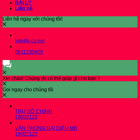
ĐẠI LÝ
Liên hệ
Liên hệ ngay với chúng tôi!
info@i-ca.net
0911330809
Xin chào! Chúng tôi có thể giúp gì cho bạn ?
Gọi ngay cho chúng tôi
TRỤ SỞ CHÍNH
19002122
VĂN PHÒNG ĐẠI DIỆN MB
19002122