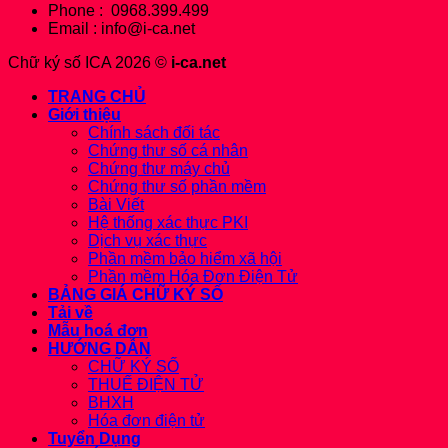
Phone : 0968.399.499
Email : info@i-ca.net
Chữ ký số ICA 2026 ©
i-ca.net
TRANG CHỦ
Giới thiệu
Chính sách đối tác
Chứng thư số cá nhân
Chứng thư máy chủ
Chứng thư số phần mềm
Bài Viết
Hệ thống xác thực PKI
Dịch vụ xác thực
Phần mềm bảo hiểm xã hội
Phần mềm Hóa Đơn Điện Tử
BẢNG GIÁ CHỮ KÝ SỐ
Tải về
Mẫu hoá đơn
HƯỚNG DẪN
CHỮ KÝ SỐ
THUẾ ĐIỆN TỬ
BHXH
Hóa đơn điện tử
Tuyển Dụng