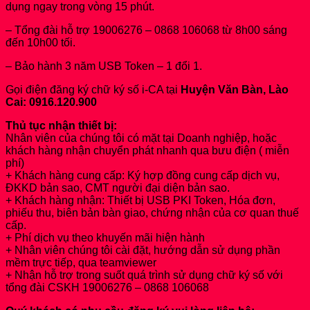
dụng ngay trong vòng 15 phút.
– Tổng đài hỗ trợ 19006276 – 0868 106068 từ 8h00 sáng
đến 10h00 tối.
– Bảo hành 3 năm USB Token – 1 đổi 1.
Gọi điện đăng ký chữ ký số i-CA tại
Huyện Văn Bàn, Lào
Cai: 0916.120.900
Thủ tục nhận thiết bị:
Nhân viên của chúng tôi có mặt tại Doanh nghiệp, hoặc
khách hàng nhận chuyển phát nhanh qua bưu điện ( miễn
phí)
+ Khách hàng cung cấp: Ký hợp đồng cung cấp dịch vụ,
ĐKKD bản sao, CMT người đại diện bản sao.
+ Khách hàng nhận: Thiết bị USB PKI Token, Hóa đơn,
phiếu thu, biên bản bàn giao, chứng nhận của cơ quan thuế
cấp.
+ Phí dịch vụ theo khuyến mãi hiện hành
+ Nhân viên chúng tôi cài đặt, hướng dẫn sử dụng phần
mềm trực tiếp, qua teamviewer
+ Nhận hỗ trợ trong suốt quá trình sử dụng chữ ký số với
tổng đài CSKH 19006276 – 0868 106068