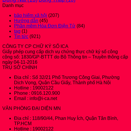
Danh mục
bảo hiểm xã hội
(207)
Hướng dẫn
(45)
Phần mềm Hóa Đơn Điện Tử
(84)
tag
(1)
Tin tức
(921)
CÔNG TY CP CHỮ KÝ SỐ ICA
Giấy phép cung cấp dịch vụ chứng thực chữ ký số công
cộng số: 1830/GP-BTTT do Bộ Thông tin – Truyền thông cấp
ngày 04-11-2016
TRỤ SỞ CHÍNH
Địa chỉ : Số 32/21 Phố Trương Công Giai, Phường
Dịch Vọng, Quận Cầu Giấy, Thành phố Hà Nội
Hotline : 19002122
Phone : 0916.120.900
Email : info@i-ca.net
VĂN PHÒNG ĐẠI DIỆN MN
Địa chỉ : 118/90/44, Phan Huy Ích, Quận Tân Bình,
TP.HCM
Hotline : 19002122