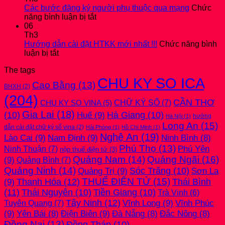
THUYẾT
đăng
Thu
Các bước đăng ký người phụ thuộc qua mạng
Chức
MINH
ở
ký
nhập
năng bình luận bị tắt
mới
Các
thuế
cá
06
nhất
bước
hoặc
nhân
Th3
2026
đăng
thay
mới
Hướng dẫn cài đặt HTKK mới nhất !!!
Chức năng bình
ở
ký
đổi
nhất
luận bị tắt
Hướng
người
thông
2026
The tags
dẫn
phụ
tin
CHU KY SO ICA
cài
thuộc
qua
Cao Bằng
(13)
BHXH
(2)
đặt
qua
công
(204)
HTKK
mạng
ty
CẦN THƠ
CHỮ KÝ SỐ
(7)
CHU KY SO VINA
(5)
mới
Gia Lai
(18)
(10)
Huế
(9)
Hà Giang
(10)
nhất
hướng
Hà Nội
(1)
!!!
Long An
(15)
dẫn cài đặt chữ ký số vina
(2)
Hải Phòng
(1)
Hồ Chí Minh
(1)
Nghệ An
(19)
Lào Cai
(9)
Nam Định
(9)
Ninh Bình
(8)
Phú Thọ
(13)
Phú Yên
Ninh Thuận
(7)
nộp thuế điện tử
(3)
Quảng Nam
(14)
Quảng Ngãi
(16)
(9)
Quảng Bình
(7)
Quảng Ninh
(14)
Quảng Trị
(9)
Sóc Trăng
(10)
Sơn La
THUẾ ĐIỆN TỬ
(15)
(9)
Thanh Hóa
(12)
Thái Bình
(11)
Thái Nguyên
(10)
Tiền Giang
(10)
Trà Vinh
(6)
Tây Ninh
(12)
Vĩnh Long
(9)
Vĩnh Phúc
Tuyên Quang
(7)
(9)
Điện Biên
(9)
Yên Bái
(8)
Đà Nẵng
(8)
Đắc Nông
(8)
Đồng Nai
(13)
Đồng Tháp
(10)