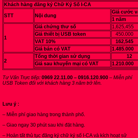
Khách hàng đăng ký Chữ Ký Số I-CA
Giá cước v
STT
Nội dung
1 năm
Giá chứng thư số
1,625,455
Giá thiết bị USB token
450.000
1
VAT 10%
162,545
Giá bán có VAT
1.485.000
Tổng thời gian sử dụng
12
2
Giá sau khuyến mại có VAT
1.210.000
Tư Vấn Trực tiếp:
0969 22.11.00 – 0916.120.900
–
Miễn phí
USB Token đối với khách hàng 3 năm trở lên.
Lưu ý :
– Miễn phí giao hàng trong thành phố.
– Giao ngay 30 phút sau khi đặt hàng.
– Hoàn tất thủ tục đăng ký chữ ký số I-CA và kích hoạt sử