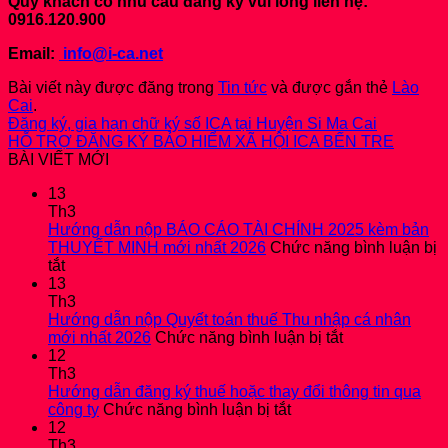
Quý khách có nhu cầu đăng ký vui lòng liên hệ:
0916.120.900
Email:
info@i-ca.net
Bài viết này được đăng trong
Tin tức
và được gắn thẻ
Lào
Cai
.
Đăng ký, gia hạn chữ ký số ICA tại Huyện Si Ma Cai
HỖ TRỢ ĐĂNG KÝ BẢO HIỂM XÃ HỘI ICA BẾN TRE
BÀI VIẾT MỚI
13
Th3
Hướng dẫn nộp BÁO CÁO TÀI CHÍNH 2025 kèm bản
THUYẾT MINH mới nhất 2026
Chức năng bình luận bị
ở
tắt
Hướng
13
dẫn
Th3
nộp
Hướng dẫn nộp Quyết toán thuế Thu nhập cá nhân
BÁO
ở
mới nhất 2026
Chức năng bình luận bị tắt
CÁO
Hướng
12
TÀI
dẫn
Th3
CHÍNH
nộp
Hướng dẫn đăng ký thuế hoặc thay đổi thông tin qua
2025
ở
Quyết
công ty
Chức năng bình luận bị tắt
kèm
Hướng
toán
12
bản
dẫn
thuế
Th3