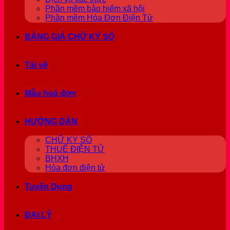
Phần mềm bảo hiểm xã hội
Phần mềm Hóa Đơn Điện Tử
BẢNG GIÁ CHỮ KÝ SỐ
Tải về
Mẫu hoá đơn
HƯỚNG DẪN
CHỮ KÝ SỐ
THUẾ ĐIỆN TỬ
BHXH
Hóa đơn điện tử
Tuyển Dụng
ĐẠI LÝ