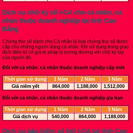
Dịch vụ chữ ký số I-CA cho cá nhân, cá
nhân thuộc doanh nghiệp
tại tỉnh Cao
Bằng
Chứng thư số dành cho Cá nhân là loại chứng thư số được
cấp cho những người dùng cá nhân. Khi sử dụng trong giao
dịch điện tử có giá trị pháp lý tương đương với chữ ký tay
của người đó.
Đối với cá nhân, cá nhân thuộc doanh nghiệp cấp mới
Thời gian sử dụng
1 Năm
2 Năm
3 Năm
Giá niêm yết
864,000
1,188,000
1,512,000
Đối với cá nhân, cá nhân thuộc doanh nghiệp gia hạn
Thời gian sử dụng
1 Năm
2 Năm
3 Năm
Giá dịch vụ
540,000
864,000
1,188,000
Dịch vụ bảo hiểm xã hội I-CA
tại tỉnh Cao