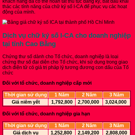
khách hàng đã có thể hoàn tất thủ tục đăng ký, bắt đầu khai
thác các tính năng của chữ ký số I-CA để phục vụ các hoạt
động của mình.
Dịch vụ chữ ký số I-CA cho doanh nghiệp
tại tỉnh Cao Bằng
Chứng thư số dành cho Tổ chức, doanh nghiệp là loại
chứng thư số đại diện cho Tổ chức, khi sử dụng trong giao
dịch điện tử có giá trị pháp lý tương đương con dấu của Tổ
chức
Đối với tổ chức, doanh nghiệp cấp mới
Thời gian sử dụng
1 Năm
2 Năm
3 Năm
Giá niêm yết
1,792,800
2,700,000
3,024,000
Đối với tổ chức, doanh nghiệp gia hạn
Thời gian sử dụng
1 Năm
2 Năm
3 Năm
Giá dịch vụ
1,252,800
2,149,200
2,808,000