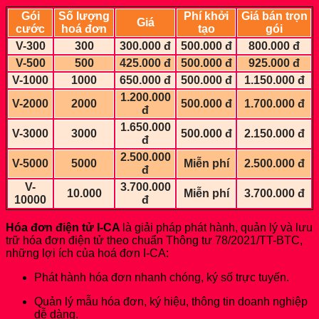
Gói
Số lượng
Phí khởi
Giá bán trọn
Giá
cước
hoá đơn
tạo
gói
V-300
300
300.000 đ
500.000 đ
800.000 đ
V-500
500
425.000 đ
500.000 đ
925.000 đ
V-1000
1000
650.000 đ
500.000 đ
1.150.000 đ
1.200.000
V-2000
2000
500.000 đ
1.700.000 đ
đ
1.650.000
V-3000
3000
500.000 đ
2.150.000 đ
đ
2.500.000
V-5000
5000
Miễn phí
2.500.000 đ
đ
V-
3.700.000
10.000
Miễn phí
3.700.000 đ
10000
đ
Hóa đơn điện tử I-CA
là giải pháp phát hành, quản lý và lưu
trữ hóa đơn điện tử theo chuẩn Thông tư 78/2021/TT-BTC,
những lợi ích của hoá đơn I-CA:
Phát hành hóa đơn nhanh chóng, ký số trực tuyến.
Quản lý mẫu hóa đơn, ký hiệu, thông tin doanh nghiệp
dễ dàng.