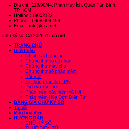
Địa chỉ : 118/90/44, Phan Huy Ích, Quận Tân Bình,
TP.HCM
Hotline : 19002122
Phone : 0968.399.499
Email : info@i-ca.net
Chữ ký số ICA 2026 ©
i-ca.net
TRANG CHỦ
Giới thiệu
Chính sách đối tác
Chứng thư số cá nhân
Chứng thư máy chủ
Chứng thư số phần mềm
Bài Viết
Hệ thống xác thực PKI
Dịch vụ xác thực
Phần mềm bảo hiểm xã hội
Phần mềm Hóa Đơn Điện Tử
BẢNG GIÁ CHỮ KÝ SỐ
Tải về
Mẫu hoá đơn
HƯỚNG DẪN
CHỮ KÝ SỐ
THUẾ ĐIỆN TỬ