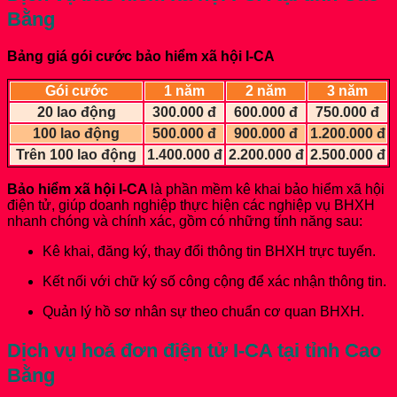
Bằng
Bảng giá gói cước bảo hiểm xã hội I-CA
Gói cước
1 năm
2 năm
3 năm
20 lao động
300.000 đ
600.000 đ
750.000 đ
100 lao động
500.000 đ
900.000 đ
1.200.000 đ
Trên 100 lao động
1.400.000 đ
2.200.000 đ
2.500.000 đ
Bảo hiểm xã hội I-CA
là phần mềm kê khai bảo hiểm xã hội
điện tử, giúp doanh nghiệp thực hiện các nghiệp vụ BHXH
nhanh chóng và chính xác, gồm có những tính năng sau:
Kê khai, đăng ký, thay đổi thông tin BHXH trực tuyến.
Kết nối với chữ ký số công cộng để xác nhận thông tin.
Quản lý hồ sơ nhân sự theo chuẩn cơ quan BHXH.
Dịch vụ hoá đơn điện tử I-CA
tại tỉnh Cao
Bằng