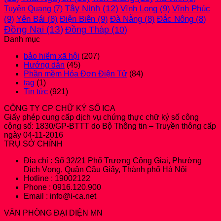
Tây Ninh
(12)
Vĩnh Long
(9)
Vĩnh Phúc
Tuyên Quang
(7)
(9)
Điện Biên
(9)
Yên Bái
(8)
Đà Nẵng
(8)
Đắc Nông
(8)
Đồng Nai
(13)
Đồng Tháp
(10)
Danh mục
bảo hiểm xã hội
(207)
Hướng dẫn
(45)
Phần mềm Hóa Đơn Điện Tử
(84)
tag
(1)
Tin tức
(921)
CÔNG TY CP CHỮ KÝ SỐ ICA
Giấy phép cung cấp dịch vụ chứng thực chữ ký số công
cộng số: 1830/GP-BTTT do Bộ Thông tin – Truyền thông cấp
ngày 04-11-2016
TRỤ SỞ CHÍNH
Địa chỉ : Số 32/21 Phố Trương Công Giai, Phường
Dịch Vọng, Quận Cầu Giấy, Thành phố Hà Nội
Hotline : 19002122
Phone : 0916.120.900
Email : info@i-ca.net
VĂN PHÒNG ĐẠI DIỆN MN