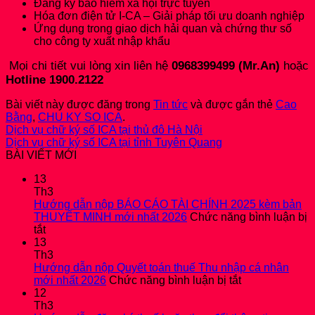
Đăng ký bảo hiểm xã hội trực tuyến
Hóa đơn điện tử I-CA – Giải pháp tối ưu doanh nghiệp
Ứng dụng trong giao dịch hải quan và chứng thư số
cho công ty xuất nhập khẩu
Mọi chi tiết vui lòng xin liên hệ
0968399499 (Mr.An)
hoặc
Hotline 1900.2122
Bài viết này được đăng trong
Tin tức
và được gắn thẻ
Cao
Bằng
,
CHU KY SO ICA
.
Dịch vụ chữ ký số ICA tại thủ đô Hà Nội
Dịch vụ chữ ký số ICA tại tỉnh Tuyên Quang
BÀI VIẾT MỚI
13
Th3
Hướng dẫn nộp BÁO CÁO TÀI CHÍNH 2025 kèm bản
THUYẾT MINH mới nhất 2026
Chức năng bình luận bị
ở
tắt
Hướng
13
dẫn
Th3
nộp
Hướng dẫn nộp Quyết toán thuế Thu nhập cá nhân
BÁO
ở
mới nhất 2026
Chức năng bình luận bị tắt
CÁO
Hướng
12
TÀI
dẫn
Th3