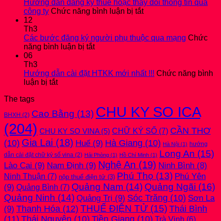
CHÍNH
nộp
Hướng dẫn đăng ký thuế hoặc thay đổi thông tin qua
2025
ở
Quyết
công ty
Chức năng bình luận bị tắt
kèm
Hướng
toán
12
bản
dẫn
thuế
Th3
THUYẾT
đăng
Thu
Các bước đăng ký người phụ thuộc qua mạng
Chức
MINH
ở
ký
nhập
năng bình luận bị tắt
mới
Các
thuế
cá
06
nhất
bước
hoặc
nhân
Th3
2026
đăng
thay
mới
Hướng dẫn cài đặt HTKK mới nhất !!!
Chức năng bình
ở
ký
đổi
nhất
luận bị tắt
Hướng
người
thông
2026
The tags
dẫn
phụ
tin
CHU KY SO ICA
cài
thuộc
qua
Cao Bằng
(13)
BHXH
(2)
đặt
qua
công
(204)
HTKK
mạng
ty
CẦN THƠ
CHỮ KÝ SỐ
(7)
CHU KY SO VINA
(5)
mới
Gia Lai
(18)
(10)
Huế
(9)
Hà Giang
(10)
nhất
hướng
Hà Nội
(1)
!!!
Long An
(15)
dẫn cài đặt chữ ký số vina
(2)
Hải Phòng
(1)
Hồ Chí Minh
(1)
Nghệ An
(19)
Lào Cai
(9)
Nam Định
(9)
Ninh Bình
(8)
Phú Thọ
(13)
Phú Yên
Ninh Thuận
(7)
nộp thuế điện tử
(3)
Quảng Nam
(14)
Quảng Ngãi
(16)
(9)
Quảng Bình
(7)
Quảng Ninh
(14)
Quảng Trị
(9)
Sóc Trăng
(10)
Sơn La
THUẾ ĐIỆN TỬ
(15)
(9)
Thanh Hóa
(12)
Thái Bình
(11)
Thái Nguyên
(10)
Tiền Giang
(10)
Trà Vinh
(6)