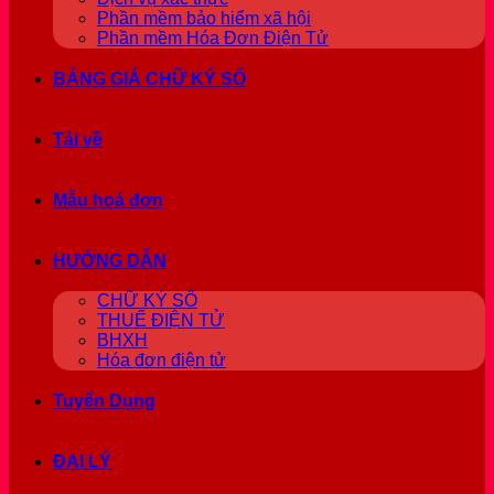
Phần mềm bảo hiểm xã hội
Phần mềm Hóa Đơn Điện Tử
BẢNG GIÁ CHỮ KÝ SỐ
Tải về
Mẫu hoá đơn
HƯỚNG DẪN
CHỮ KÝ SỐ
THUẾ ĐIỆN TỬ
BHXH
Hóa đơn điện tử
Tuyển Dụng
ĐẠI LÝ