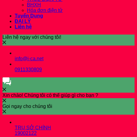
BHXH
Hóa đơn điện tử
Tuyển Dụng
ĐẠI LÝ
Liên hệ
Liên hệ ngay với chúng tôi!
info@i-ca.net
0911330809
Xin chào! Chúng tôi có thể giúp gì cho bạn ?
Gọi ngay cho chúng tôi
TRỤ SỞ CHÍNH
19002122