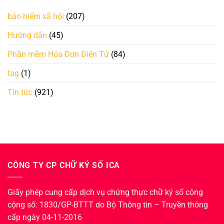
bảo hiểm xã hội
(207)
Hướng dẫn
(45)
Phần mềm Hóa Đơn Điện Tử
(84)
tag
(1)
Tin tức
(921)
CÔNG TY CP CHỮ KÝ SỐ ICA
Giấy phép cung cấp dịch vụ chứng thực chữ ký số công
cộng số: 1830/GP-BTTT do Bộ Thông tin – Truyền thông
cấp ngày 04-11-2016