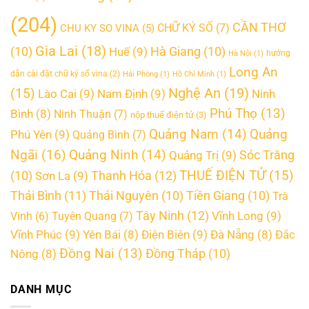
(204)
CẦN THƠ
CHỮ KÝ SỐ
(7)
CHU KY SO VINA
(5)
Gia Lai
(18)
(10)
Huế
(9)
Hà Giang
(10)
hướng
Hà Nội
(1)
Long An
dẫn cài đặt chữ ký số vina
(2)
Hải Phòng
(1)
Hồ Chí Minh
(1)
Nghệ An
(19)
(15)
Lào Cai
(9)
Nam Định
(9)
Ninh
Phú Thọ
(13)
Bình
(8)
Ninh Thuận
(7)
nộp thuế điện tử
(3)
Quảng
Quảng Nam
(14)
Phú Yên
(9)
Quảng Bình
(7)
Ngãi
(16)
Quảng Ninh
(14)
Quảng Trị
(9)
Sóc Trăng
THUẾ ĐIỆN TỬ
(15)
Thanh Hóa
(12)
(10)
Sơn La
(9)
Thái Bình
(11)
Thái Nguyên
(10)
Tiền Giang
(10)
Trà
Tây Ninh
(12)
Vĩnh Long
(9)
Vinh
(6)
Tuyên Quang
(7)
Vĩnh Phúc
(9)
Điện Biên
(9)
Yên Bái
(8)
Đà Nẵng
(8)
Đắc
Đồng Nai
(13)
Đồng Tháp
(10)
Nông
(8)
DANH MỤC