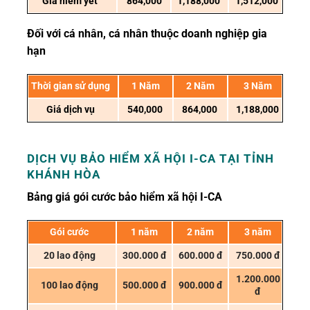
Giá niêm yết
864,000
1,188,000
1,512,000
Đối với cá nhân, cá nhân thuộc doanh nghiệp gia
hạn
Thời gian sử dụng
1 Năm
2 Năm
3 Năm
Giá dịch vụ
540,000
864,000
1,188,000
DỊCH VỤ BẢO HIỂM XÃ HỘI I-CA
TẠI TỈNH
KHÁNH HÒA
Bảng giá gói cước bảo hiểm xã hội I-CA
Gói cước
1 năm
2 năm
3 năm
20 lao động
300.000 đ
600.000 đ
750.000 đ
1.200.000
100 lao động
500.000 đ
900.000 đ
đ