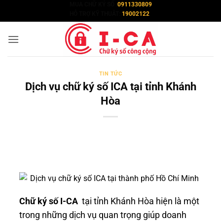
Bỏ
MUA CHỮ KÝ SỐ :
0911330809
HỖ TRỢ KỸ THUÂT:
19002122
qua
nội
dung
TIN TỨC
Dịch vụ chữ ký số ICA tại tỉnh Khánh
Hòa
Chữ ký số
I-CA
tại tỉnh Khánh Hòa hiện là một
trong những dịch vụ quan trọng giúp doanh