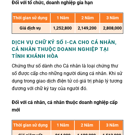
Đối với tổ chức, doanh nghiệp gia hạn
Thời gian sử dụng
1 Năm
2 Năm
3 Năm
Giá dịch vụ
1,252,800
2,149,200
2,808,000
DỊCH VỤ CHỮ KÝ SỐ I-CA CHO CÁ NHÂN,
CÁ NHÂN THUỘC DOANH NGHIỆP
TẠI
TỈNH KHÁNH HÒA
Chứng thư số dành cho Cá nhân là loại chứng thư
số được cấp cho những người dùng cá nhân. Khi sử
dụng trong giao dịch điện tử có giá trị pháp lý tương
đương với chữ ký tay của người đó.
Đối với cá nhân, cá nhân thuộc doanh nghiệp cấp
mới
Thời gian sử dụng
1 Năm
2 Năm
3 Năm