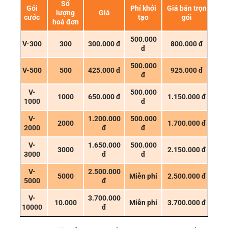
Số
Gói
Phí khởi
Giá bán trọn
lượng
Giá
cước
tạo
gói
hoá đơn
500.000
V-300
300
300.000 đ
800.000 đ
đ
500.000
V-500
500
425.000 đ
925.000 đ
đ
V-
500.000
1000
650.000 đ
1.150.000 đ
1000
đ
V-
1.200.000
500.000
2000
1.700.000 đ
2000
đ
đ
V-
1.650.000
500.000
3000
2.150.000 đ
3000
đ
đ
V-
2.500.000
5000
Miễn phí
2.500.000 đ
5000
đ
V-
3.700.000
10.000
Miễn phí
3.700.000 đ
10000
đ