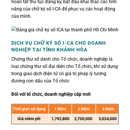
hoàn tất thủ tục đăng ký, bắt đầu khai thác các tính
năng của chữ ký số I-CA để phục vụ các hoạt động
của mình.
DỊCH VỤ CHỮ KÝ SỐ I-CA CHO DOANH
NGHIỆP
TẠI TỈNH KHÁNH HÒA
Chứng thư số dành cho Tổ chức, doanh nghiệp là
loại chứng thư số đại diện cho Tổ chức, khi sử dụng
trong giao dịch điện tử có giá trị pháp lý tương
đương con dấu của Tổ chức
Đối với tổ chức, doanh nghiệp cấp mới
Thời gian sử dụng
1 Năm
2 Năm
3 Năm
Giá niêm yết
1,792,800
2,700,000
3,024,000