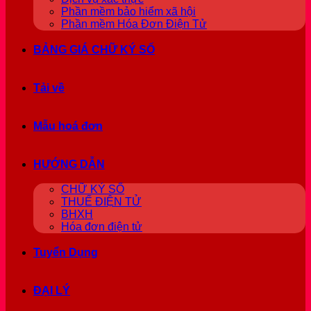
Phần mềm bảo hiểm xã hội
Phần mềm Hóa Đơn Điện Tử
BẢNG GIÁ CHỮ KÝ SỐ
Tải về
Mẫu hoá đơn
HƯỚNG DẪN
CHỮ KÝ SỐ
THUẾ ĐIỆN TỬ
BHXH
Hóa đơn điện tử
Tuyển Dụng
ĐẠI LÝ