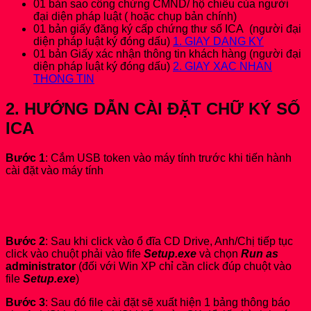
01 bản sao công chứng CMND/ hộ chiếu của người
đại diện pháp luật ( hoặc chụp bản chính)
01 bản giấy đăng ký cấp chứng thư số ICA (người đại
diện pháp luật ký đóng dấu)
1. GIAY DANG KY
01 bản Giấy xác nhận thông tin khách hàng (người đại
diện pháp luật ký đóng dấu)
2. GIAY XAC NHAN
THONG TIN
2. HƯỚNG DẪN CÀI ĐẶT CHỮ KÝ SỐ
ICA
Bước 1
: Cắm USB token vào máy tính trước khi tiến hành
cài đặt vào máy tính
Bước 2
: Sau khi click vào ổ đĩa CD Drive, Anh/Chị tiếp tục
click vào chuột phải vào fife
Setup.exe
và chọn
Run as
administrator
(đối với Win XP chỉ cần click đúp chuột vào
file
Setup.exe
)
Bước 3
: Sau đó file cài đặt sẽ xuất hiện 1 bảng thông báo