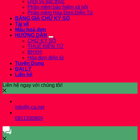
Dịch vụ xác thực
Phần mềm bảo hiểm xã hội
Phần mềm Hóa Đơn Điện Tử
BẢNG GIÁ CHỮ KÝ SỐ
Tải về
Mẫu hoá đơn
HƯỚNG DẪN
CHỮ KÝ SỐ
THUẾ ĐIỆN TỬ
BHXH
Hóa đơn điện tử
Tuyển Dụng
ĐẠI LÝ
Liên hệ
Liên hệ ngay với chúng tôi!
info@i-ca.net
0911330809