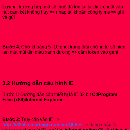
Lưu ý
: trường hợp mã số thuế đã tồn tại ta click chuột vào
nút cam kết không hủy => nhập tài khoản công ty mẹ => ghi
và gửi
Bước 4
: Chờ khoảng 5 -10 phút trang thái chứng từ số hiện
len mút mũi tên màu xanh dương => cắm token vào gent
3.2 Hướng dẫn cấu hình IE
Bước 1: Đường dẫn cấp thiết bị là IE 32 bit
C:\Program
Files (x86)\Internet Explorer
Bước 2
: Truy cấp vào IE =>
http://dl256.smartsign.com.vn/QLKH
=> đăng nhập tài
khoản =>
chọn cài đặt => Vào
internet option
để cấu hình IE