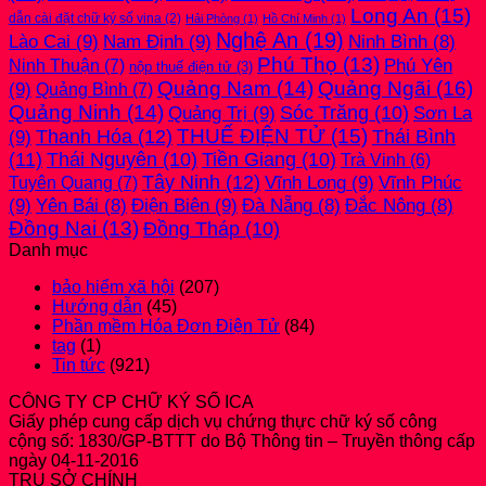
!!!
Long An
(15)
dẫn cài đặt chữ ký số vina
(2)
Hải Phòng
(1)
Hồ Chí Minh
(1)
Nghệ An
(19)
Lào Cai
(9)
Nam Định
(9)
Ninh Bình
(8)
Phú Thọ
(13)
Phú Yên
Ninh Thuận
(7)
nộp thuế điện tử
(3)
Quảng Nam
(14)
Quảng Ngãi
(16)
(9)
Quảng Bình
(7)
Quảng Ninh
(14)
Quảng Trị
(9)
Sóc Trăng
(10)
Sơn La
THUẾ ĐIỆN TỬ
(15)
(9)
Thanh Hóa
(12)
Thái Bình
(11)
Thái Nguyên
(10)
Tiền Giang
(10)
Trà Vinh
(6)
Tây Ninh
(12)
Vĩnh Long
(9)
Vĩnh Phúc
Tuyên Quang
(7)
(9)
Điện Biên
(9)
Yên Bái
(8)
Đà Nẵng
(8)
Đắc Nông
(8)
Đồng Nai
(13)
Đồng Tháp
(10)
Danh mục
bảo hiểm xã hội
(207)
Hướng dẫn
(45)
Phần mềm Hóa Đơn Điện Tử
(84)
tag
(1)
Tin tức
(921)
CÔNG TY CP CHỮ KÝ SỐ ICA
Giấy phép cung cấp dịch vụ chứng thực chữ ký số công
cộng số: 1830/GP-BTTT do Bộ Thông tin – Truyền thông cấp
ngày 04-11-2016
TRỤ SỞ CHÍNH