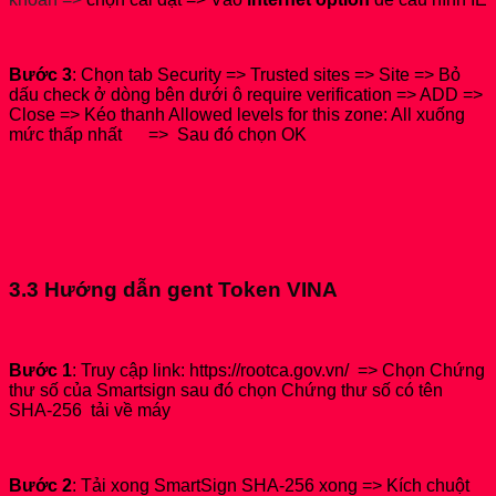
Bước 3
: Chọn tab Security => Trusted sites => Site => Bỏ
dấu check ở dòng bên dưới ô require verification => ADD =>
Close => Kéo thanh Allowed levels for this zone: All xuống
mức thấp nhất => Sau đó chọn OK
3.3 Hướng dẫn gent Token VINA
Bước 1
: Truy cập link: https://rootca.gov.vn/ => Chọn Chứng
thư số của Smartsign sau đó chọn Chứng thư số có tên
SHA-256 tải về máy
Bước 2
: Tải xong SmartSign SHA-256 xong => Kích chuột