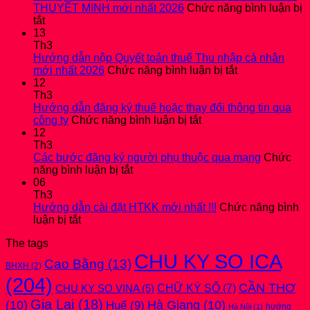
THUYẾT MINH mới nhất 2026
Chức năng bình luận bị
ở
tắt
Hướng
13
dẫn
Th3
nộp
Hướng dẫn nộp Quyết toán thuế Thu nhập cá nhân
BÁO
ở
mới nhất 2026
Chức năng bình luận bị tắt
CÁO
Hướng
12
TÀI
dẫn
Th3
CHÍNH
nộp
Hướng dẫn đăng ký thuế hoặc thay đổi thông tin qua
2025
ở
Quyết
công ty
Chức năng bình luận bị tắt
kèm
Hướng
toán
12
bản
dẫn
thuế
Th3
THUYẾT
đăng
Thu
Các bước đăng ký người phụ thuộc qua mạng
Chức
MINH
ở
ký
nhập
năng bình luận bị tắt
mới
Các
thuế
cá
06
nhất
bước
hoặc
nhân
Th3
2026
đăng
thay
mới
Hướng dẫn cài đặt HTKK mới nhất !!!
Chức năng bình
ở
ký
đổi
nhất
luận bị tắt
Hướng
người
thông
2026
The tags
dẫn
phụ
tin
CHU KY SO ICA
cài
thuộc
qua
Cao Bằng
(13)
BHXH
(2)
đặt
qua
công
(204)
HTKK
mạng
ty
CẦN THƠ
CHỮ KÝ SỐ
(7)
CHU KY SO VINA
(5)
mới
Gia Lai
(18)
(10)
Huế
(9)
Hà Giang
(10)
nhất
hướng
Hà Nội
(1)