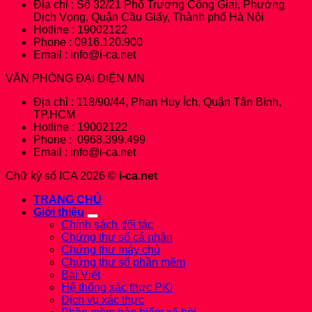
Địa chỉ : Số 32/21 Phố Trương Công Giai, Phường
Dịch Vọng, Quận Cầu Giấy, Thành phố Hà Nội
Hotline : 19002122
Phone : 0916.120.900
Email : info@i-ca.net
VĂN PHÒNG ĐẠI DIỆN MN
Địa chỉ : 118/90/44, Phan Huy Ích, Quận Tân Bình,
TP.HCM
Hotline : 19002122
Phone : 0968.399.499
Email : info@i-ca.net
Chữ ký số ICA 2026 ©
i-ca.net
TRANG CHỦ
Giới thiệu
Chính sách đối tác
Chứng thư số cá nhân
Chứng thư máy chủ
Chứng thư số phần mềm
Bài Viết
Hệ thống xác thực PKI
Dịch vụ xác thực