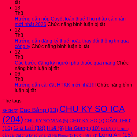
ở
tắt
Hướng
13
dẫn
Th3
nộp
Hướng dẫn nộp Quyết toán thuế Thu nhập cá nhân
BÁO
ở
mới nhất 2026
Chức năng bình luận bị tắt
CÁO
Hướng
12
TÀI
dẫn
Th3
CHÍNH
nộp
Hướng dẫn đăng ký thuế hoặc thay đổi thông tin qua
2025
ở
Quyết
công ty
Chức năng bình luận bị tắt
kèm
Hướng
toán
12
bản
dẫn
thuế
Th3
THUYẾT
đăng
Thu
Các bước đăng ký người phụ thuộc qua mạng
Chức
MINH
ở
ký
nhập
năng bình luận bị tắt
mới
Các
thuế
cá
06
nhất
bước
hoặc
nhân
Th3
2026
đăng
thay
mới
Hướng dẫn cài đặt HTKK mới nhất !!!
Chức năng bình
ở
ký
đổi
nhất
luận bị tắt
Hướng
người
thông
2026
The tags
dẫn
phụ
tin
CHU KY SO ICA
cài
thuộc
qua
Cao Bằng
(13)
BHXH
(2)
đặt
qua
công
(204)
HTKK
mạng
ty
CẦN THƠ
CHỮ KÝ SỐ
(7)
CHU KY SO VINA
(5)
mới
Gia Lai
(18)
(10)
Huế
(9)
Hà Giang
(10)
nhất
hướng
Hà Nội
(1)
!!!
Long An
(15)
dẫn cài đặt chữ ký số vina
(2)
Hải Phòng
(1)
Hồ Chí Minh
(1)