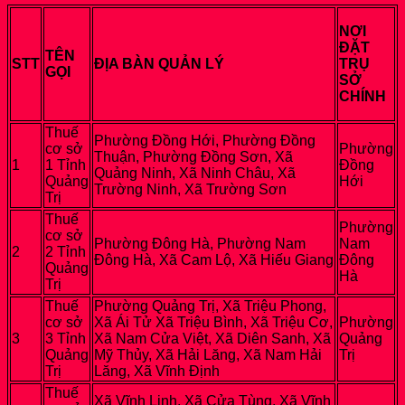
NƠI
ĐẶT
TÊN
STT
ĐỊA BÀN QUẢN LÝ
TRỤ
GỌI
SỞ
CHÍNH
Thuế
Phường Đồng Hới, Phường Đồng
cơ sở
Phường
Thuận, Phường Đồng Sơn, Xã
1
1 Tỉnh
Đồng
Quảng Ninh, Xã Ninh Châu, Xã
Quảng
Hới
Trường Ninh, Xã Trường Sơn
Trị
Thuế
Phường
cơ sở
Phường Đông Hà, Phường Nam
Nam
2
2 Tỉnh
Đông Hà, Xã Cam Lộ, Xã Hiếu Giang
Đông
Quảng
Hà
Trị
Thuế
Phường Quảng Trị, Xã Triệu Phong,
cơ sở
Xã Ái Tử Xã Triệu Bình, Xã Triệu Cơ,
Phường
3
3 Tỉnh
Xã Nam Cửa Việt, Xã Diên Sanh, Xã
Quảng
Quảng
Mỹ Thủy, Xã Hải Lăng, Xã Nam Hải
Trị
Trị
Lăng, Xã Vĩnh Định
Thuế
Xã Vĩnh Linh, Xã Cửa Tùng, Xã Vĩnh