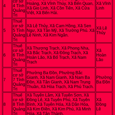
cơ sở
Hoàng, Xã Vĩnh Thúy, Xã Bến Quan,
Xã Vĩnh
4
4 Tỉnh
Xã Gio Linh, Xã Cồn Tiên, Xã Cửa
Linh
Quảng
Việt, Xã Bến Hải.
Trị
Thuế
cơ sở
Xã Lệ Thủy, Xã Cam Hồng, Xã Sen
Xã Lệ
5
5 Tỉnh
Ngư, Xã Tân Mỹ, Xã Trường Phú. Xã
Thủy
Quảng
Lệ Ninh, Xã Kim Ngân.
Trị
Thuế
Xã Thượng Trạch, Xã Phong Nha,
cơ sở
Xã
Xã Bắc Trạch, Xã Đông Trạch, Xã
6
6 Tỉnh
Hoàn
Hoàn Lão, Xã Bố Trạch, Xã Nam
Quảng
Lão
Trạch
Trị
Thuế
Phường Ba Đồn, Phường Bắc
cơ sở
Gianh, Xã Nam Gianh, Xã Nam Ba
Phường
7
7 Tỉnh
Đồn, Xã Tân Gianh, Xã Nam Trung
Ba Đồn
Quảng
Thuần, Xã Hòa Trạch, Xã Phú Trạch.
Trị
Thuế
Xã Tuyên Lâm, Xã Tuyên Sơn, Xã
cơ sở
Đồng Lê, Xã Tuyên Phú, Xã Tuyên
Xã
8
8 Tỉnh
Bình, Xã Tuyên Hóa, Xã Dân Hóa,
Đồng
Quảng
Xã Kim Điền, Xã Kim Phú, Xã Minh
Lê
Trị
Hóa, Xã Tân Thành.