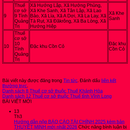
Thuế
Xã Hướng Lập, Xã Hướng Phùng,
cơ sở
Xã Khe Sanh, Xã Tân Lập, Xã Lao
Xã Khe
9
9 Tỉnh
Bảo, Xã Lìa, Xã A Dơi, Xã La Lay, Xã
Sanh
Quảng
Tà Rụt, Xã Đăkrông, Xã Ba Lòng, Xã
Trị
Hướng Hiệp
Thuế
cơ sở
10
Đặc khu
10
Đặc khu Cồn Cỏ
Tỉnh
Cồn Cỏ
Quảng
Trị
Bài viết này được đăng trong
Tin tức
. Đánh dấu
liên kết
thường trực
.
Danh sách 8 Thuế cơ sở thuộc Thuế Khánh Hòa
Danh sách 12 Thuế cơ sở thuộc Thuế tỉnh Vĩnh Long
BÀI VIẾT MỚI
13
Th3
Hướng dẫn nộp BÁO CÁO TÀI CHÍNH 2025 kèm bản
THUYẾT MINH mới nhất 2026
Chức năng bình luận bị