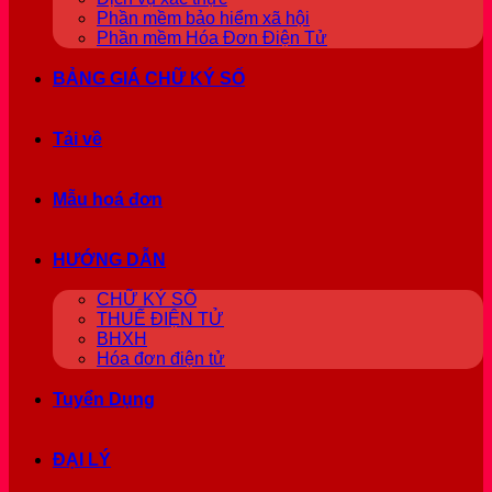
Phần mềm bảo hiểm xã hội
Phần mềm Hóa Đơn Điện Tử
BẢNG GIÁ CHỮ KÝ SỐ
Tải về
Mẫu hoá đơn
HƯỚNG DẪN
CHỮ KÝ SỐ
THUẾ ĐIỆN TỬ
BHXH
Hóa đơn điện tử
Tuyển Dụng
ĐẠI LÝ