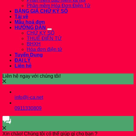
Phần mềm bảo hiểm xã hội
Phần mềm Hóa Đơn Điện Tử
BẢNG GIÁ CHỮ KÝ SỐ
Tải về
Mẫu hoá đơn
HƯỚNG DẪN
CHỮ KÝ SỐ
THUẾ ĐIỆN TỬ
BHXH
Hóa đơn điện tử
Tuyển Dụng
ĐẠI LÝ
Liên hệ
Liên hệ ngay với chúng tôi!
info@i-ca.net
0911330809
Xin chào! Chúng tôi có thể giúp gì cho bạn ?