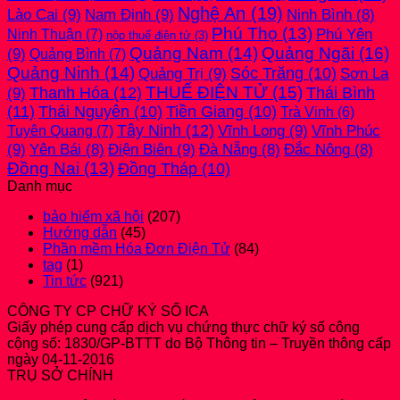
Nghệ An
(19)
Lào Cai
(9)
Nam Định
(9)
Ninh Bình
(8)
Phú Thọ
(13)
Phú Yên
Ninh Thuận
(7)
nộp thuế điện tử
(3)
Quảng Nam
(14)
Quảng Ngãi
(16)
(9)
Quảng Bình
(7)
Quảng Ninh
(14)
Quảng Trị
(9)
Sóc Trăng
(10)
Sơn La
THUẾ ĐIỆN TỬ
(15)
(9)
Thanh Hóa
(12)
Thái Bình
(11)
Thái Nguyên
(10)
Tiền Giang
(10)
Trà Vinh
(6)
Tây Ninh
(12)
Vĩnh Long
(9)
Vĩnh Phúc
Tuyên Quang
(7)
(9)
Điện Biên
(9)
Yên Bái
(8)
Đà Nẵng
(8)
Đắc Nông
(8)
Đồng Nai
(13)
Đồng Tháp
(10)
Danh mục
bảo hiểm xã hội
(207)
Hướng dẫn
(45)
Phần mềm Hóa Đơn Điện Tử
(84)
tag
(1)
Tin tức
(921)
CÔNG TY CP CHỮ KÝ SỐ ICA
Giấy phép cung cấp dịch vụ chứng thực chữ ký số công
cộng số: 1830/GP-BTTT do Bộ Thông tin – Truyền thông cấp
ngày 04-11-2016
TRỤ SỞ CHÍNH