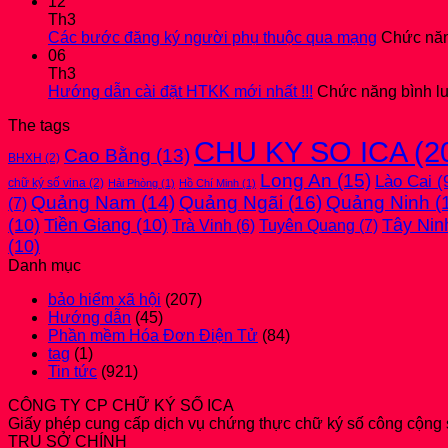
12
Th3
Các bước đăng ký người phụ thuộc qua mạng
Chức năng
06
Th3
Hướng dẫn cài đặt HTKK mới nhất !!!
Chức năng bình luậ
The tags
CHU KY SO ICA
(2
Cao Bằng
(13)
BHXH
(2)
Long An
(15)
Lào Cai
(
chữ ký số vina
(2)
Hải Phòng
(1)
Hồ Chí Minh
(1)
Quảng Nam
(14)
Quảng Ngãi
(16)
Quảng Ninh
(
(7)
(10)
Tiền Giang
(10)
Tây Nin
Tuyên Quang
(7)
Trà Vinh
(6)
(10)
Danh mục
bảo hiểm xã hội
(207)
Hướng dẫn
(45)
Phần mềm Hóa Đơn Điện Tử
(84)
tag
(1)
Tin tức
(921)
CÔNG TY CP CHỮ KÝ SỐ ICA
Giấy phép cung cấp dịch vụ chứng thực chữ ký số công cộng
TRỤ SỞ CHÍNH