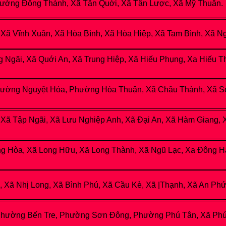
ường Đông Thành, Xã Tân Quới, Xã Tân Lược, Xã Mỹ Thuân.
, Xã Vĩnh Xuân, Xã Hòa Bình, Xã Hòa Hiệp, Xã Tam Bình, Xã N
g Ngãi, Xã Quới An, Xã Trung Hiệp, Xã Hiếu Phụng, Xа Hiếu 
ường Nguyệt Hóa, Phường Hòa Thuận, Xã Châu Thành, Xã So
Xã Tập Ngãi, Xã Lưu Nghiệp Anh, Xã Đại An, Xã Hàm Giang, 
Hòa, Xã Long Hữu, Xã Long Thành, Xã Ngũ Lạc, Xа Đông Hải
 Xã Nhị Long, Xã Bình Phú, Xã Cầu Kè, Xã |Thạnh, Xã An Phứ
ường Bến Tre, Phường Sơn Đông, Phường Phú Tân, Xã Phú Tú