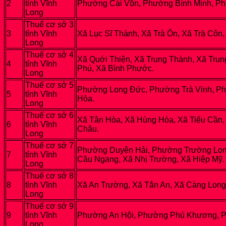
2
tỉnh Vĩnh
Phường Cái Vồn, Phường Bình Minh, Ph
Long
Thuế cơ sở 3
3
tỉnh Vĩnh
Xã Lục Sĩ Thành, Xã Trà Ôn, Xã Trà Côn
Long
Thuế cơ sở 4
Xã Quới Thiện, Xã Trung Thành, Xã Trun
4
tỉnh Vĩnh
Phú, Xã Bình Phước.
Long
Thuế cơ sở 5
Phường Long Đức, Phường Trà Vinh, Ph
5
tỉnh Vĩnh
Hòa.
Long
Thuế cơ sở 6
Xã Tân Hòa, Xã Hùng Hòa, Xã Tiểu Cần, 
6
tỉnh Vĩnh
Châu.
Long
Thuế cơ sở 7
Phường Duyên Hải, Phường Trường Long 
7
tỉnh Vĩnh
Cầu Ngang, Xã Nhị Trường, Xã Hiệp Mỹ.
Long
Thuế cơ sở 8
8
tỉnh Vĩnh
Xã An Trường, Xã Tân An, Xã Càng Long,
Long
Thuế cơ sở 9
9
tỉnh Vĩnh
Phường An Hội, Phường Phú Khương, Ph
Long