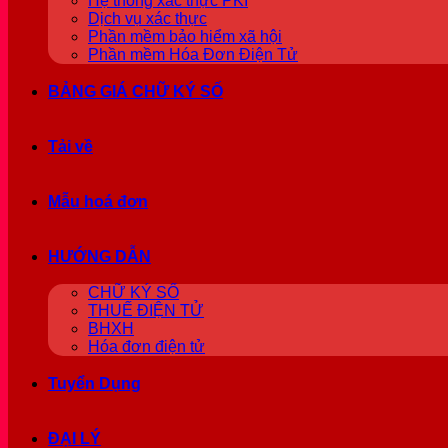
Hệ thống xác thực PKI
Dịch vụ xác thực
Phần mềm bảo hiểm xã hội
Phần mềm Hóa Đơn Điện Tử
BẢNG GIÁ CHỮ KÝ SỐ
Tải về
Mẫu hoá đơn
HƯỚNG DẪN
CHỮ KÝ SỐ
THUẾ ĐIỆN TỬ
BHXH
Hóa đơn điện tử
Tuyển Dụng
ĐẠI LÝ