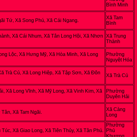
Bình Minh
Xã Tam
gãi Tứ, Xã Song Phú, Xã Cái Ngang.
Bình
Thành, Xã Cái Nhum, Xã Tân Long Hội, Xã Nhơn
Xã Trung
Thành
ng Lộc, Xã Hưng Mỹ, Xã Hòa Minh, Xã Long
Phường
Nguyệt Hóa
Xã Trà Cú, Xã Long Hiệp, Xã Tập Sơn, Xã Đôn
Xã Trà Cú
, Xã Long Vĩnh, Xã Mỹ Long, Xã Vinh Kim, Xã
Phường
Duyên Hải
Xã Càng
 Tân, Xã Tam Ngãi.
Long
Phường
c, Xã Giao Long, Xã Tiên Thủy, Xã Tân Phú.
Phú
Khương